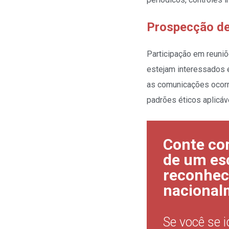
Prospecção de
Participação em reuni
estejam interessados e
as comunicações ocorra
padrões éticos aplicáv
Conte co
de um esc
reconhec
nacional
Se você se 