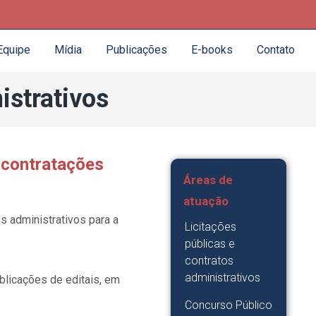
Equipe
Mídia
Publicações
E-books
Contato
istrativos
e contratações
Áreas de
atuação
s administrativos para a
Licitações
públicas e
contratos
administrativos
blicações de editais, em
Concurso Público