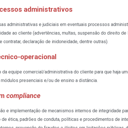
cessos administrativos
s administrativas e judiciais em eventuais processos administ
idade ao cliente (advertências, multas, suspensão do direito de li
e contratar, declaração de inidoneidade, dentre outras).
écnico-operacional
o da equipe comercial/administrativa do cliente para que haja um
m módulos presenciais e/ou de ensino a distância.
em
compliance
ção e implementação de mecanismos internos de integridade par
 de ética, padrões de conduta, políticas e procedimentos de int
nternos, prevenção de fraudes e ilícitos em licitações públicas, 