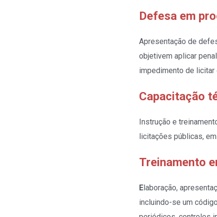
Defesa em pro
Apresentação de defesa
objetivem aplicar penal
impedimento de licitar 
Capacitação t
Instrução e treinament
licitações públicas, e
Treinamento 
E
laboração, apresenta
incluindo-se um código
periódicos, controles i