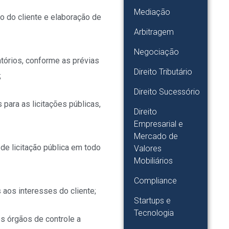
Mediação
ção do cliente e elaboração de
Arbitragem
Negociação
atórios, conforme as prévias
Direito Tributário
;
Direito Sucessório
para as licitações públicas,
Direito
Empresarial e
Mercado de
e licitação pública em todo
Valores
Mobiliários
Compliance
 aos interesses do cliente;
Startups e
Tecnologia
s órgãos de controle a