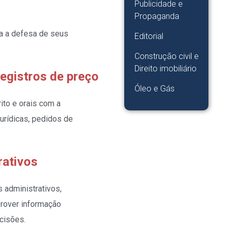
Publicidade e
Propaganda
ra a defesa de seus
Editorial
Construção civil e
Direito imobiliário
registros de preço
Óleo e Gás
ito e orais com a
urídicas, pedidos de
rativos
s administrativos,
prover informação
cisões.