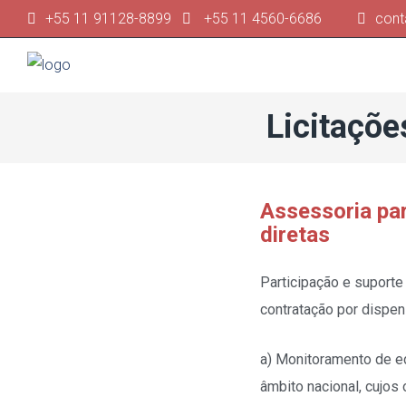
+55 11 91128-8899
+55 11 4560-6686
cont
Licitaçõe
Assessoria par
diretas
Participação e suporte
contratação por dispens
a) Monitoramento de ed
âmbito nacional, cujos