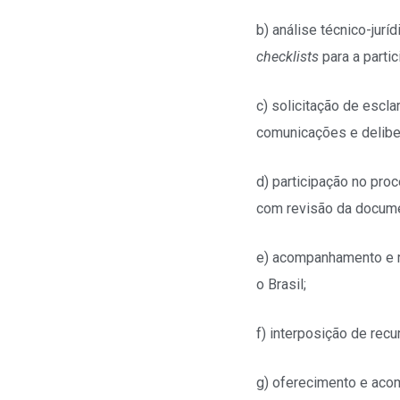
b) análise técnico-jurí
checklists
para a partic
c) solicitação de escl
comunicações e deliber
d) participação no pro
com revisão da documen
e) acompanhamento e r
o Brasil;
f) interposição de rec
g) oferecimento e aco