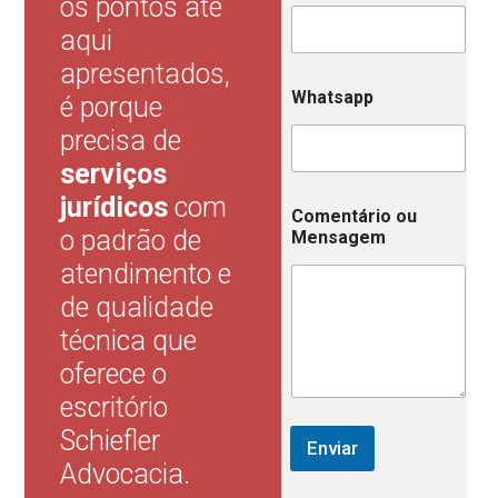
os pontos até
o
m
aqui
e
W
apresentados,
h
Whatsapp
é porque
a
t
precisa de
s
serviços
a
p
jurídicos
com
p
Comentário ou
o padrão de
Mensagem
atendimento e
de qualidade
técnica que
oferece o
escritório
Schiefler
Enviar
Advocacia.