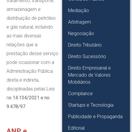
tratamento, transporte,
armazenagem e
Mediação
distribuição de petróleo
Arbitragem
e gás natural, incluindo
Negociação
as mais diversas
relações que a
Direito Tributário
prestação desse serviço
Direito Sucessório
pode ocasionar com a
Direito Empresarial e
Administração Pública
Mercado de Valores
direta e indireta,
Mobiliários
disciplinadas pelas Leis
Compliance
n
o
14.134/2021 e n
o
Startups e Tecnologia
9.478/97.
Publicidade e Propaganda
Editorial
ANP e