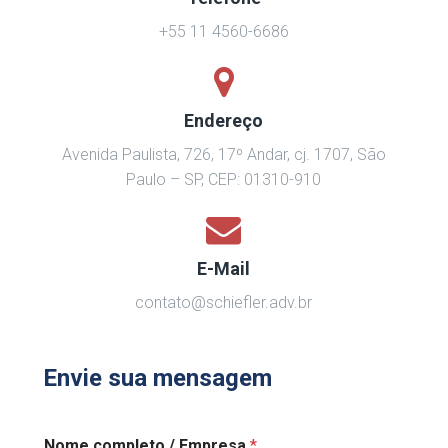
+55
11 4560-6686
Endereço
Avenida Paulista, 726, 17º Andar, cj. 1707, São
Paulo – SP, CEP: 01310-910
E-Mail
contato@schiefler.adv.br
Envie sua mensagem
C
Nome completo / Empresa
*