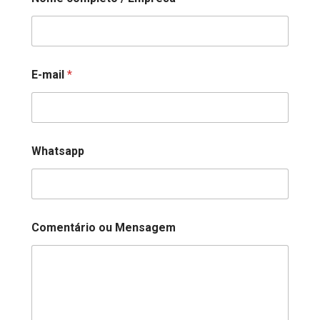
o
m
e
n
t
á
E-mail
*
r
i
o
*
N
o
Whatsapp
m
e
Comentário ou Mensagem