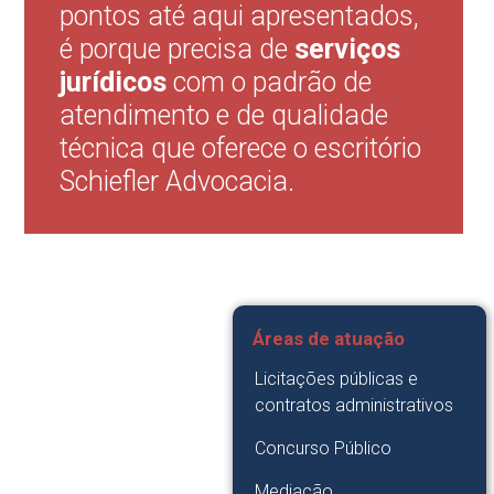
pontos até aqui apresentados,
é porque precisa de
serviços
jurídicos
com o padrão de
atendimento e de qualidade
técnica que oferece o escritório
Schiefler Advocacia.
Áreas de atuação
Licitações públicas e
contratos administrativos
Concurso Público
Mediação