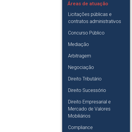
Áreas de atuação
Licitações públicas e
contratos administrativos
Concurso Público
Mediação
Arbitragem
Negociação
Direito Tributário
Direito Sucessório
Direito Empresarial e
Mercado de Valores
Mobiliários
Compliance