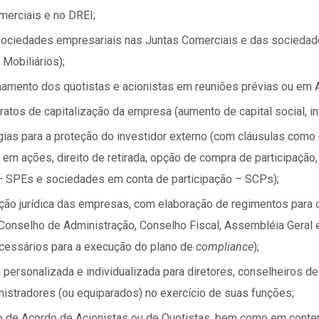
merciais e no DREI;
sociedades empresariais nas Juntas Comerciais e das socieda
Mobiliários);
hamento dos quotistas e acionistas em reuniões prévias ou em 
ratos de capitalização da empresa (aumento de capital social, in
ias para a proteção do investidor externo (com cláusulas com
 em ações, direito de retirada, opção de compra de participação
– SPEs e sociedades em conta de participação – SCPs);
ação jurídica das empresas, com elaboração de regimentos para o
 Conselho de Administração, Conselho Fiscal, Assembléia Geral
cessários para a execução do plano de
compliance
);
a personalizada e individualizada para diretores, conselheiros d
nistradores (ou equiparados) no exercício de suas funções;
o de Acordo de Acionistas ou de Quotistas, bem como em conte