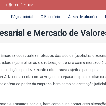
ntato@schiefler.adv.br
Página inicial
O Escritório
Áreas de atuação
esarial e Mercado de Valore
 Empresa que regula as relações dos sócios (quotistas e acionist
tradores (conselheiros e diretores) entre si e com o mercado é 
boa relação que deve existir entre esses sujeitos para que a so
efler Advocacia conta com advogados preparados para auxiliar na
 na esfera de poder da empresa, bem como na contenção judicial
ratos e estatutos sociais, bem como suas posteriores alteraçõe