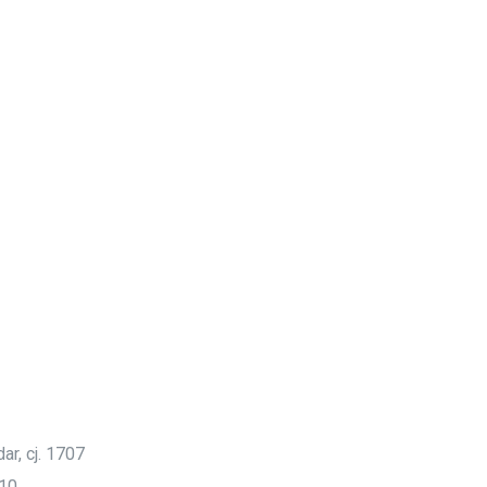
ar, cj. 1707
910