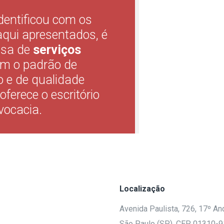
identificou com os
aqui apresentados, é
isa de
serviços
m o padrão de
 e de qualidade
oferece o escritório
vocacia.
Localização
Avenida Paulista, 726, 17º And
São Paulo (SP), CEP 01310-