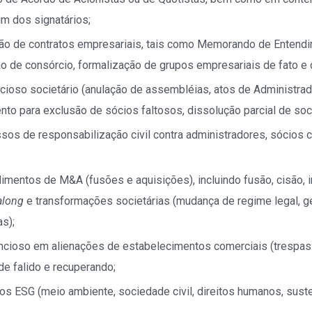
m dos signatários;
ção de contratos empresariais, tais como Memorando de Entendi
o de consórcio, formalização de grupos empresariais de fato e de
ioso societário (anulação de assembléias, atos de Administrad
to para exclusão de sócios faltosos, dissolução parcial de soci
os de responsabilização civil contra administradores, sócios 
mentos de M&A (fusões e aquisições), incluindo fusão, cisão, 
along
e transformações societárias (mudança de regime legal, 
s);
ncioso em alienações de estabelecimentos comerciais (trespas
e falido e recuperando;
os ESG (meio ambiente, sociedade civil, direitos humanos, sust