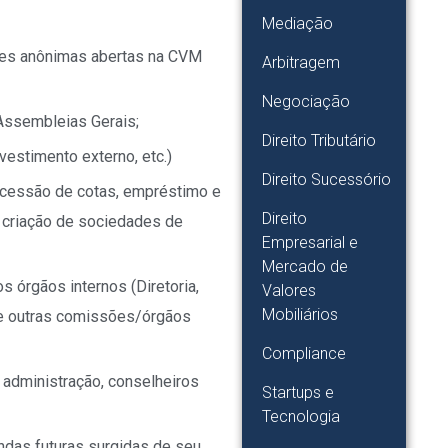
Mediação
des anônimas abertas na CVM
Arbitragem
Negociação
Assembleias Gerais;
Direito Tributário
vestimento externo, etc.)
Direito Sucessório
o cessão de cotas, empréstimo e
Direito
, criação de sociedades de
Empresarial e
Mercado de
s órgãos internos (Diretoria,
Valores
Mobiliários
 e outras comissões/órgãos
Compliance
e administração, conselheiros
Startups e
Tecnologia
ndas futuras surgidas de seu