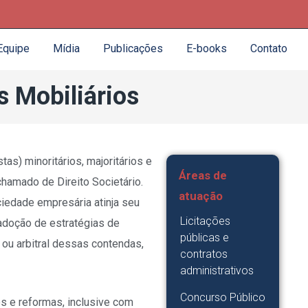
Equipe
Mídia
Publicações
E-books
Contato
s Mobiliários
as) minoritários, majoritários e
Áreas de
chamado de Direito Societário.
atuação
ciedade empresária atinja seu
Licitações
 adoção de estratégias de
públicas e
 ou arbitral dessas contendas,
contratos
administrativos
Concurso Público
s e reformas, inclusive com