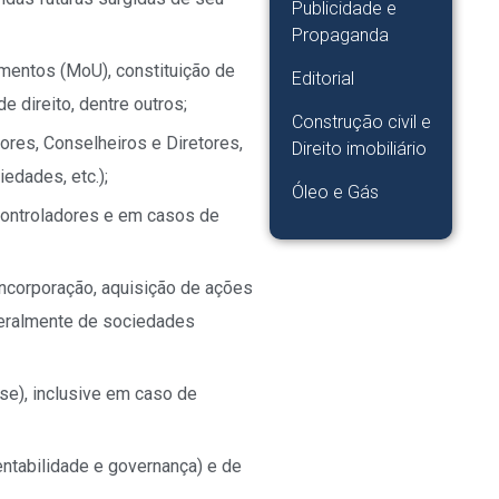
Publicidade e
Propaganda
mentos (MoU), constituição de
Editorial
 direito, dentre outros;
Construção civil e
ores, Conselheiros e Diretores,
Direito imobiliário
edades, etc.);
Óleo e Gás
controladores e em casos de
incorporação, aquisição de ações
geralmente de sociedades
se), inclusive em caso de
entabilidade e governança) e de