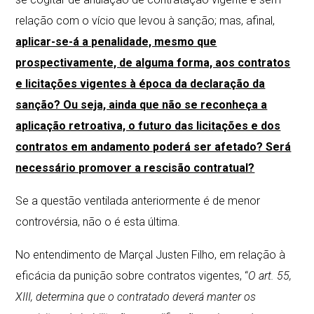
relação com o vício que levou à sanção; mas, afinal,
aplicar-se-á a penalidade, mesmo que
prospectivamente, de alguma forma, aos contratos
e licitações vigentes à época da declaração da
sanção? Ou seja, ainda que não se reconheça a
aplicação retroativa, o futuro das licitações e dos
contratos em andamento poderá ser afetado? Será
necessário promover a rescisão contratual?
Se a questão ventilada anteriormente é de menor
controvérsia, não o é esta última.
No entendimento de Marçal Justen Filho, em relação à
eficácia da punição sobre contratos vigentes, “
O art. 55,
XIII, determina que o contratado deverá manter os