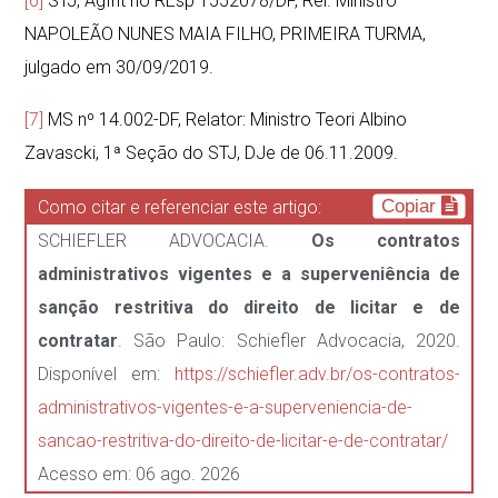
[6]
STJ, AgInt no REsp 1552078/DF, Rel. Ministro
NAPOLEÃO NUNES MAIA FILHO, PRIMEIRA TURMA,
julgado em 30/09/2019.
[7]
MS nº 14.002-DF, Relator: Ministro Teori Albino
Zavascki, 1ª Seção do STJ, DJe de 06.11.2009.
Copiar
Como citar e referenciar este artigo:
SCHIEFLER ADVOCACIA.
Os contratos
administrativos vigentes e a superveniência de
sanção restritiva do direito de licitar e de
contratar
. São Paulo: Schiefler Advocacia, 2020.
Disponível em:
https://schiefler.adv.br/os-contratos-
administrativos-vigentes-e-a-superveniencia-de-
sancao-restritiva-do-direito-de-licitar-e-de-contratar/
Acesso em: 06 ago. 2026