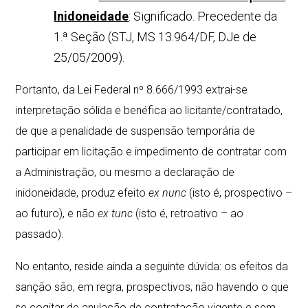
lnidoneidade
: Significado. Precedente da
1.ª Seção (STJ, MS 13.964/DF, DJe de
25/05/2009).
Portanto, da Lei Federal nº 8.666/1993 extrai-se
interpretação sólida e benéfica ao licitante/contratado,
de que a penalidade de suspensão temporária de
participar em licitação e impedimento de contratar com
a Administração, ou mesmo a declaração de
inidoneidade, produz efeito
ex nunc
(isto é, prospectivo –
ao futuro), e não
ex tunc
(isto é, retroativo – ao
passado).
No entanto, reside ainda a seguinte dúvida: os efeitos da
sanção são, em regra, prospectivos, não havendo o que
se cogitar de anulação de contratação vigente e sem