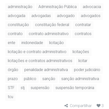
administração
Administração Pública
advocacia
advogada
advogadas
advogado
advogados
constituição
constituição federal
contratar
contrato
contrato administrativo
contratos
ente
inidoneidade
licitação
licitação e contrato administrativo
licitações
licitações e contratos administrativos
licitar
órgão
penalidade administrativa
poder judiciário
prazo
público
sanção
sanção administrativa
STF
stj
suspensão
suspensão temporária
tcu
Compartilhar
3