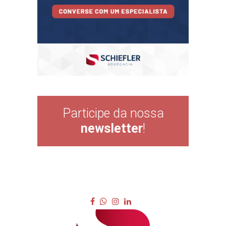
Participe da nossa
newsletter
!