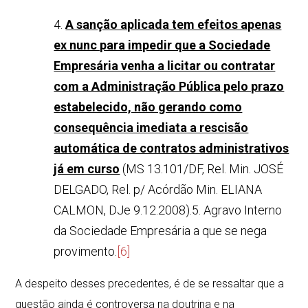
4.
A sanção aplicada tem efeitos apenas
ex nunc para impedir que a Sociedade
Empresária venha a licitar ou contratar
com a Administração Pública pelo prazo
estabelecido, não gerando como
consequência imediata a rescisão
automática de contratos administrativos
já em curso
(MS 13.101/DF, Rel. Min. JOSÉ
DELGADO, Rel. p/ Acórdão Min. ELIANA
CALMON, DJe 9.12.2008).5. Agravo Interno
da Sociedade Empresária a que se nega
provimento.
[6]
A despeito desses precedentes, é de se ressaltar que a
questão ainda é controversa na doutrina e na