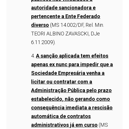
autoridade sancionadora e
pertencente a Ente Federado
diverso
(MS 14.002/DF, Rel. Min.
TEORI ALBINO ZAVASCKI, DJe
6.11.2009).
4.
A sanção aplicada tem efeitos
apenas ex nunc para impedir que a
Sociedade Empresária venha a
licitar ou contratar com a
Administração Pública pelo prazo
estabelecido, não gerando como
consequência imediata a rescisão
automática de contratos
administrativos já em curso
(MS