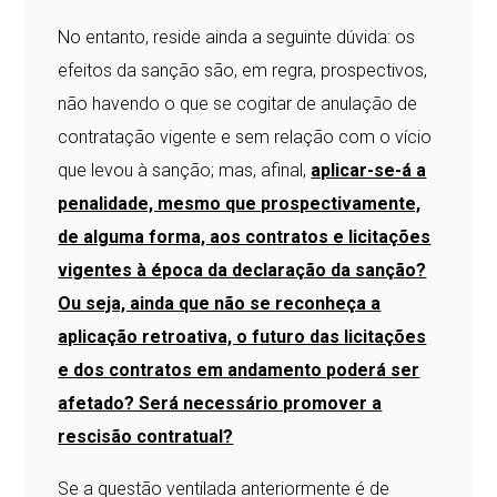
No entanto, reside ainda a seguinte dúvida: os
efeitos da sanção são, em regra, prospectivos,
não havendo o que se cogitar de anulação de
contratação vigente e sem relação com o vício
que levou à sanção; mas, afinal,
aplicar-se-á a
penalidade, mesmo que prospectivamente,
de alguma forma, aos contratos e licitações
vigentes à época da declaração da sanção?
Ou seja, ainda que não se reconheça a
aplicação retroativa, o futuro das licitações
e dos contratos em andamento poderá ser
afetado? Será necessário promover a
rescisão contratual?
Se a questão ventilada anteriormente é de