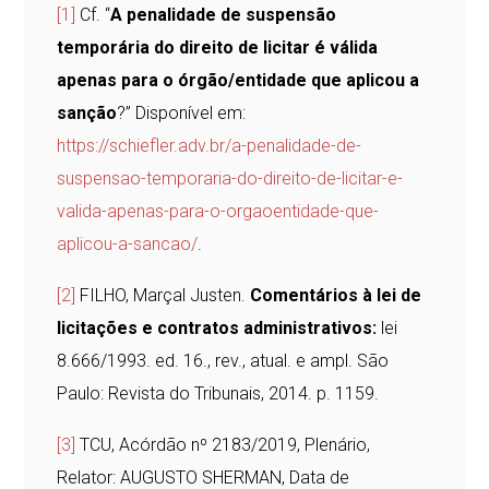
[1]
Cf. “
A penalidade de suspensão
temporária do direito de licitar é válida
apenas para o órgão/entidade que aplicou a
sanção
?” Disponível em:
https://schiefler.adv.br/a-penalidade-de-
suspensao-temporaria-do-direito-de-licitar-e-
valida-apenas-para-o-orgaoentidade-que-
aplicou-a-sancao/
.
[2]
FILHO, Marçal Justen.
Comentários à lei de
licitações e contratos administrativos:
lei
8.666/1993. ed. 16., rev., atual. e ampl. São
Paulo: Revista do Tribunais, 2014. p. 1159.
[3]
TCU, Acórdão nº 2183/2019, Plenário,
Relator: AUGUSTO SHERMAN, Data de