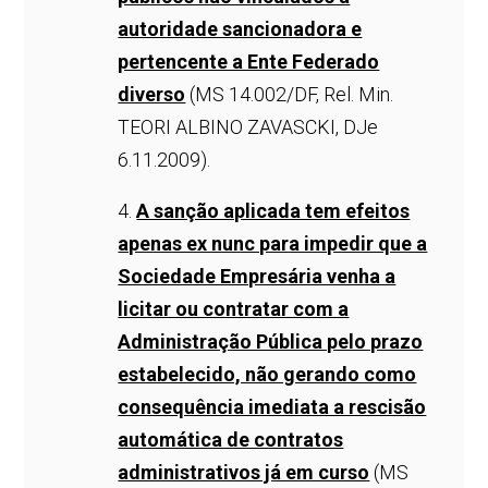
autoridade sancionadora e
pertencente a Ente Federado
diverso
(MS 14.002/DF, Rel. Min.
TEORI ALBINO ZAVASCKI, DJe
6.11.2009).
4.
A sanção aplicada tem efeitos
apenas ex nunc para impedir que a
Sociedade Empresária venha a
licitar ou contratar com a
Administração Pública pelo prazo
estabelecido, não gerando como
consequência imediata a rescisão
automática de contratos
administrativos já em curso
(MS