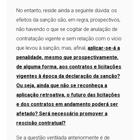
No entanto, reside ainda a seguinte dúvida: os
efeitos da sanção são, em regra, prospectivos,
não havendo o que se cogitar de anulação de
contratação vigente e sem relação com o vício
que levou à sanção; mas, afinal,
aplicar-se-á a
penalidade, mesmo que prospectivamente,
de alguma forma, aos contratos e licitações
vigentes à época da declaração da sanção?
Ou seja, ainda que não se reconheça a
aplicação retroativa, o futuro das licitações
e dos contratos em andamento poderá ser
afetado? Será necessário promover a
rescisão contratual?
Se a questão ventilada anteriormente é de