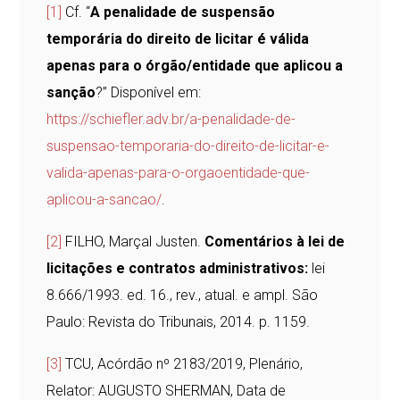
[1]
Cf. “
A penalidade de suspensão
temporária do direito de licitar é válida
apenas para o órgão/entidade que aplicou a
sanção
?” Disponível em:
https://schiefler.adv.br/a-penalidade-de-
suspensao-temporaria-do-direito-de-licitar-e-
valida-apenas-para-o-orgaoentidade-que-
aplicou-a-sancao/
.
[2]
FILHO, Marçal Justen.
Comentários à lei de
licitações e contratos administrativos:
lei
8.666/1993. ed. 16., rev., atual. e ampl. São
Paulo: Revista do Tribunais, 2014. p. 1159.
[3]
TCU, Acórdão nº 2183/2019, Plenário,
Relator: AUGUSTO SHERMAN, Data de