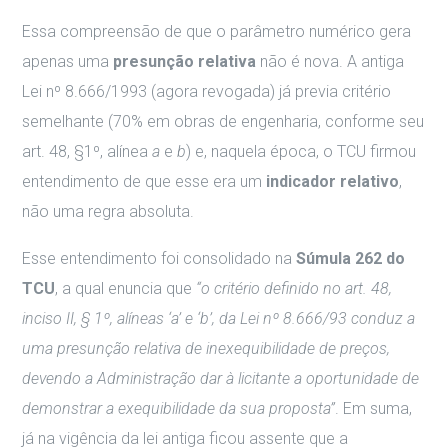
Essa compreensão de que o parâmetro numérico gera
apenas uma
presunção relativa
não é nova. A antiga
Lei nº 8.666/1993 (agora revogada) já previa critério
semelhante (70% em obras de engenharia, conforme seu
art. 48, §1º, alínea
a
e
b
) e, naquela época, o TCU firmou
entendimento de que esse era um
indicador relativo
,
não uma regra absoluta.
Esse entendimento foi consolidado na
Súmula 262 do
TCU
, a qual enuncia que
“o critério definido no art. 48,
inciso II, § 1º, alíneas ‘a’ e ‘b’, da Lei nº 8.666/93 conduz a
uma presunção relativa de inexequibilidade de preços,
devendo a Administração dar à licitante a oportunidade de
demonstrar a exequibilidade da sua proposta”
. Em suma,
já na vigência da lei antiga ficou assente que a