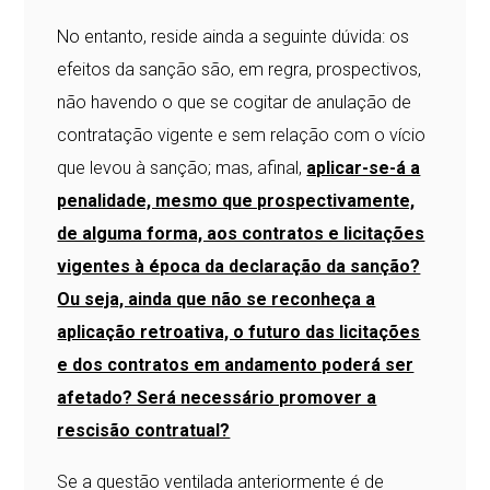
No entanto, reside ainda a seguinte dúvida: os
efeitos da sanção são, em regra, prospectivos,
não havendo o que se cogitar de anulação de
contratação vigente e sem relação com o vício
que levou à sanção; mas, afinal,
aplicar-se-á a
penalidade, mesmo que prospectivamente,
de alguma forma, aos contratos e licitações
vigentes à época da declaração da sanção?
Ou seja, ainda que não se reconheça a
aplicação retroativa, o futuro das licitações
e dos contratos em andamento poderá ser
afetado? Será necessário promover a
rescisão contratual?
Se a questão ventilada anteriormente é de