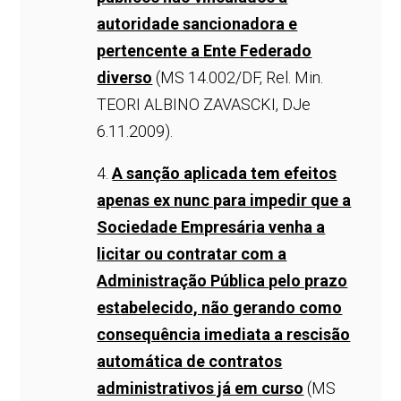
autoridade sancionadora e
pertencente a Ente Federado
diverso
(MS 14.002/DF, Rel. Min.
TEORI ALBINO ZAVASCKI, DJe
6.11.2009).
4.
A sanção aplicada tem efeitos
apenas ex nunc para impedir que a
Sociedade Empresária venha a
licitar ou contratar com a
Administração Pública pelo prazo
estabelecido, não gerando como
consequência imediata a rescisão
automática de contratos
administrativos já em curso
(MS