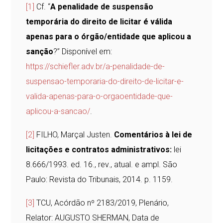
[1]
Cf. “
A penalidade de suspensão
temporária do direito de licitar é válida
apenas para o órgão/entidade que aplicou a
sanção
?” Disponível em:
https://schiefler.adv.br/a-penalidade-de-
suspensao-temporaria-do-direito-de-licitar-e-
valida-apenas-para-o-orgaoentidade-que-
aplicou-a-sancao/
.
[2]
FILHO, Marçal Justen.
Comentários à lei de
licitações e contratos administrativos:
lei
8.666/1993. ed. 16., rev., atual. e ampl. São
Paulo: Revista do Tribunais, 2014. p. 1159.
[3]
TCU, Acórdão nº 2183/2019, Plenário,
Relator: AUGUSTO SHERMAN, Data de