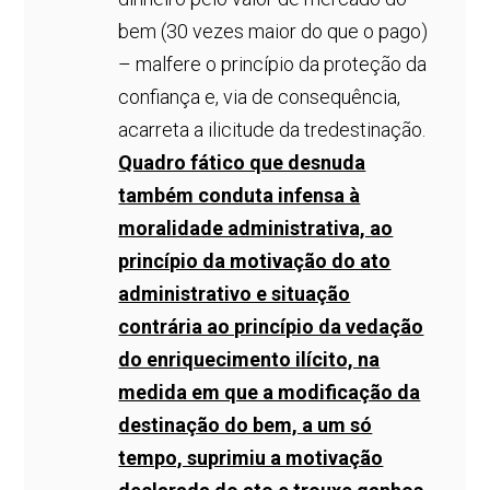
bem (30 vezes maior do que o pago)
– malfere o princípio da proteção da
confiança e, via de consequência,
acarreta a ilicitude da tredestinação.
Quadro fático que desnuda
também conduta infensa à
moralidade administrativa, ao
princípio da motivação do ato
administrativo e situação
contrária ao princípio da vedação
do enriquecimento ilícito, na
medida em que a modificação da
destinação do bem, a um só
tempo, suprimiu a motivação