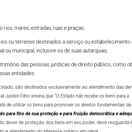
o rios, mares, estradas, ruas e praças;
ícios ou terrenos destinados a serviço ou estabelecimento
ial ou municipal, inclusive os de suas autarquias;
atrimônio das pessoas jurídicas de direito público, como o
essas entidades.
o Estado, são destinados exclusivamente ao atendimento das d
l Justen Filho ensina que “
O Estado não recebe os bens para a
ata de utilizar os bens para promover os direitos fundamentais da
do para fins de sua proteção e para fruição democrática e adeq
 do dever de proteção dos bens em seu poder, deve resguardá-
ito e atendimento do interesse público em geral.