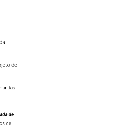
 da
bjeto de
emandas
uada de
los de