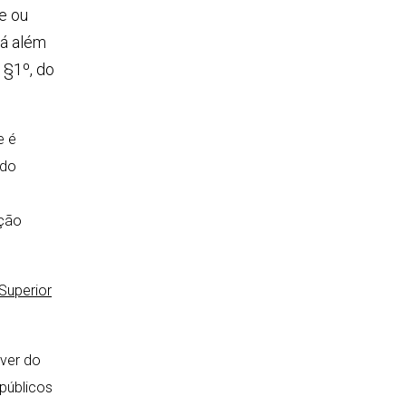
te ou
vá além
 §1º, do
e é
 do
ção
Superior
ever do
 públicos