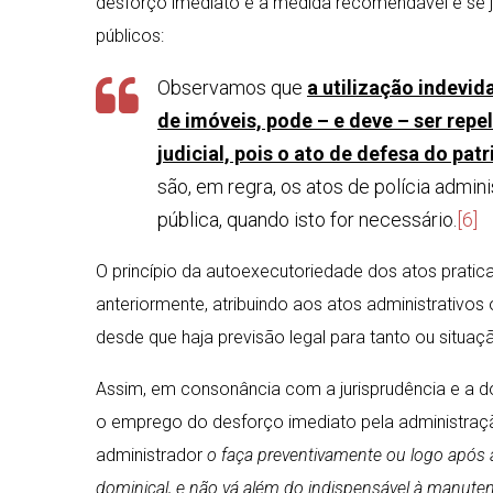
desforço imediato é a medida recomendável e se j
públicos:
Observamos que
a utilização indevi
de imóveis, pode – e deve – ser rep
judicial, pois o ato de defesa do pa
são, em regra, os atos de polícia admi
pública, quando isto for necessário.
[6]
O princípio da autoexecutoriedade dos atos pratic
anteriormente, atribuindo aos atos administrativo
desde que haja previsão legal para tanto ou situaç
Assim, em consonância com a jurisprudência e a do
o emprego do desforço imediato pela administraçã
administrador
o faça preventivamente ou logo após
dominical, e não vá além do indispensável à manuten