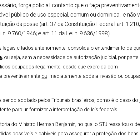
cessário, força policial, contanto que o faça preventivamen
óvel público de uso especial, comum ou dominical, e não 
ição da posse (art. 37 da Constituição Federal; art. 1.210,
ei n. 9.760/1946; e art. 11 da Lei n. 9.636/1998)
s legais citados anteriormente, consolida o entendimento de qu
a
, ou seja, sem a necessidade de autorização judicial, por parte
blicos ocupados ilegalmente, desde que exercida com
ça preventivamente
ou
imediatamente após a invasão ou ocupa
a sendo adotado pelos Tribunais brasileiros, como é o caso do
tente para uniformizar a interpretação de leis federais.
toria do Ministro Herman Benjamin, no qual o STJ ressaltou o d
edidas possíveis e cabíveis para assegurar a proteção dos bens