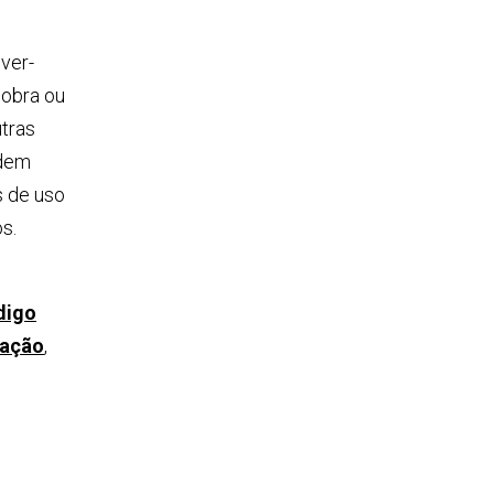
ver-
 obra ou
utras
rdem
s de uso
s.
digo
ração
,