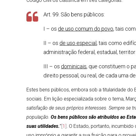
Código Civil os classifica em três categorias:
Art. 99. São bens públicos:
I – os
de uso comum do povo
, tais com
II – os
de uso especial
, tais como edif
administração federal, estadual, territor
III – os
dominicais
, que constituem o p
direito pessoal, ou real, de cada uma d
Estes bens públicos, embora sob a titularidade d
sociais. Em lição especializada sobre o tema, Marça
satisfação de seus próprios interesses. Sempre se tr
população.
Os bens públicos são atribuídos ao Esta
suas utilidades.
”
[1]
. O Estado, portanto, incumbido
uso impróprio e garantir a sua fruição para o prove