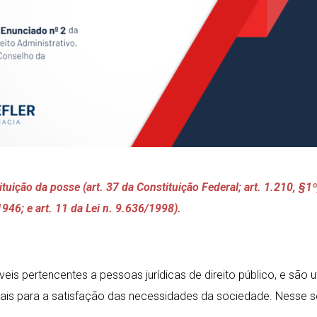
uição da posse (art. 37 da Constituição Federal; art. 1.210, §1º
1946; e art. 11 da Lei n. 9.636/1998).
is pertencentes a pessoas jurídicas de direito público, e são u
ais para a satisfação das necessidades da sociedade. Nesse se