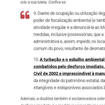
sob a sua tutela. Confira-se:
9. Diante de ocupação ou utilização il
poder de fiscalização ambiental (e tam
atividade irregular e a denunciá-la ao M
medidas, inclusive possessórias, que a 
administrativa e, assim, impedir, no loc
comum do povo, resultante de desmatam
10.
A turbação e o esbulho ambienta
combatidos pelo desforço imediato, 
Civil de 2002 e imprescindível à ma
da integridade do patrimônio estatal, 
intangíveis e indisponíveis associados 
Ademais, a doutrina também é esclarecedora sobr