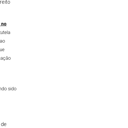
reito
 no
tutela
 ao
que
inação
endo sido
 de