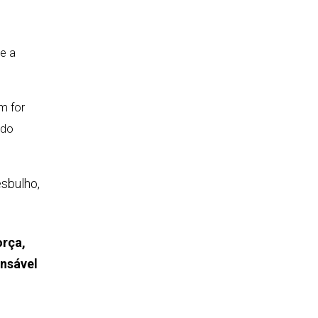
te a
m for
 do
esbulho,
orça,
ensável