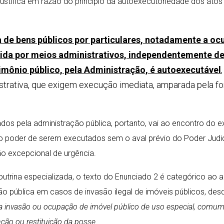
ustifica em razão do princípio da autoexecutoriedade dos atos
da de bens públicos por particulares, notadamente a o
elida por meios administrativos, independentemente d
trimônio público, pela Administração, é autoexecutável
nistrativa, que exigem execução imediata, amparada pela f
ados pela administração pública, portanto, vai ao encontro do 
s o poder de serem executados sem o aval prévio do Poder Judic
ão excepcional de urgência.
utrina especializada, o texto do Enunciado 2 é categórico ao a
o pública em casos de invasão ilegal de imóveis públicos, des
 a invasão ou ocupação de imóvel público de uso especial, comu
ção ou restituição da posse
.