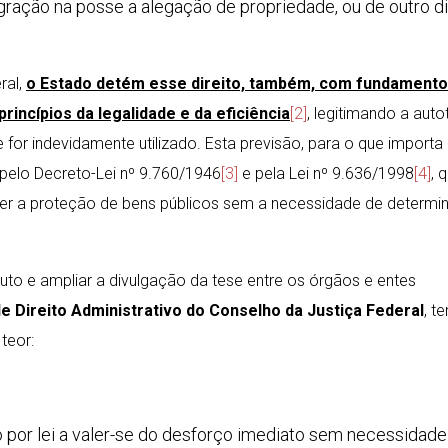
ração na posse a alegação de propriedade, ou de outro di
ral,
o Estado detém esse direito, também, com fundamento
rincípios da legalidade e da eficiência
[2]
, legitimando a auto
for indevidamente utilizado. Esta previsão, para o que importa
pelo Decreto-Lei nº 9.760/1946
[3]
e pela Lei nº 9.636/1998
[4]
, 
rcer a proteção de bens públicos sem a necessidade de determ
tuto e ampliar a divulgação da tese entre os órgãos e entes
de Direito Administrativo do Conselho da Justiça Federal
, t
teor:
o por lei a valer-se do desforço imediato sem necessidade