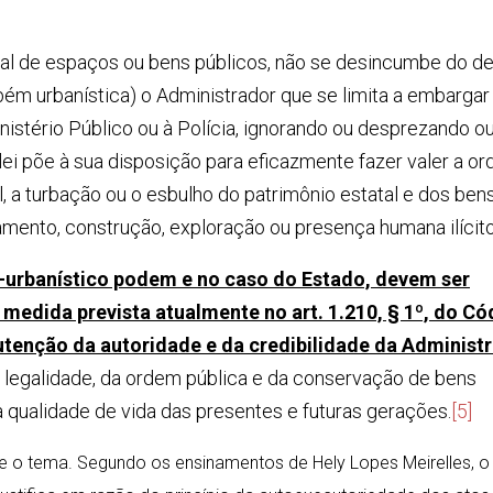
egal de espaços ou bens públicos, não se desincumbe do de
bém urbanística) o Administrador que se limita a embargar
inistério Público ou à Polícia, ignorando ou desprezando o
lei põe à sua disposição para eficazmente fazer valer a o
al, a turbação ou o esbulho do patrimônio estatal e dos ben
ento, construção, exploração ou presença humana ilícito
l-urbanístico podem e no caso do Estado, devem ser
medida prevista atualmente no art. 1.210, § 1º, do Có
nutenção da autoridade e da credibilidade da Administ
da legalidade, da ordem pública e da conservação de bens
à qualidade de vida das presentes e futuras gerações.
[5]
e o tema. Segundo os ensinamentos de Hely Lopes Meirelles, o