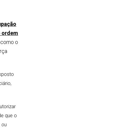
cupação
e ordem
, como o
orça
exposto
iário,
utorizar
de que o
m ou