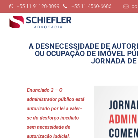
+55 11 91128-8899
+55 11 4560-6686
co
A DESNECESSIDADE DE AUTOR
OU OCUPAÇÃO DE IMÓVEL PÚ
JORNADA DE 
Enunciado 2 – O
administrador público está
autorizado por lei a valer-
se do desforço imediato
sem necessidade de
autorização judicial,