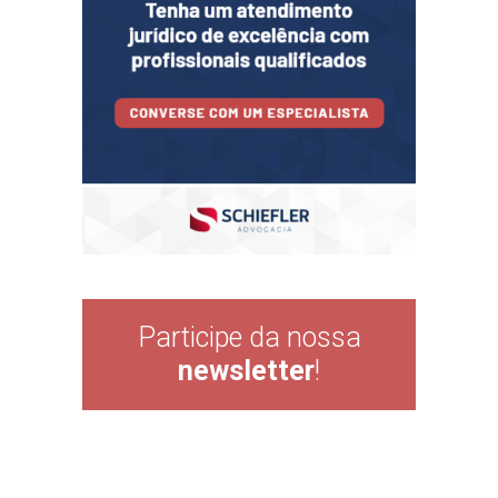
Participe da nossa
newsletter
!