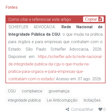
Fontes
Copiar
Como citar e referenciar este artigo:
SCHIEFLER ADVOCACIA.
Rede Nacional de
Integridade Pública da CGU:
o que muda na prática
para órgãos e para empresas que contratam com o
Estado. São Paulo: Schiefler Advocacia, 2026.
Disponível em:
https://schiefler.adv.br/rede-nacional-
de-integridade-publica-da-cgu-o-que-muda-na-
pratica-para-orgaos-e-para-empresas-que-
contratam-com-o-estado/
Acesso em: 07 ago. 2026
CGU
compliance
governança
integridade pública
Lei Anticorrupção
licitações
Compartilhar
0