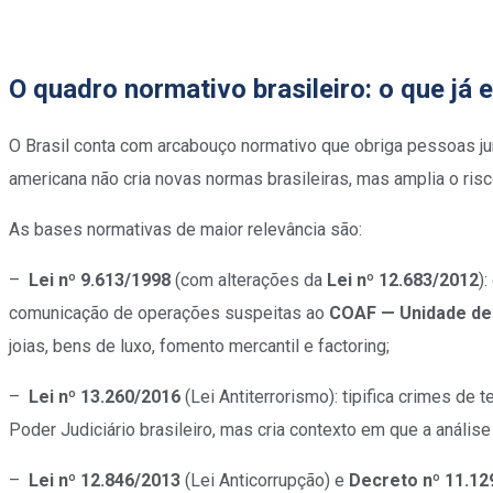
O quadro normativo brasileiro: o que já 
O Brasil conta com arcabouço normativo que obriga pessoas jur
americana não cria novas normas brasileiras, mas amplia o ri
As bases normativas de maior relevância são:
–
Lei nº 9.613/1998
(com alterações da
Lei nº 12.683/2012
)
comunicação de operações suspeitas ao
COAF — Unidade de I
joias, bens de luxo, fomento mercantil e factoring;
–
Lei nº 13.260/2016
(Lei Antiterrorismo): tipifica crimes de
Poder Judiciário brasileiro, mas cria contexto em que a anális
–
Lei nº 12.846/2013
(Lei Anticorrupção) e
Decreto nº 11.12