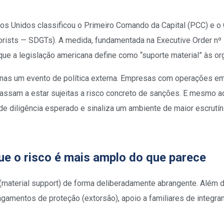
os Unidos classificou o Primeiro Comando da Capital (PCC) e o
orists — SDGTs). A medida, fundamentada na Executive Order nº
que a legislação americana define como “suporte material” às o
apenas um evento de política externa. Empresas com operações e
assam a estar sujeitas a risco concreto de sanções. E mesmo a
e diligência esperado e sinaliza um ambiente de maior escrutínio
que o risco é mais amplo do que parece
” (material support) de forma deliberadamente abrangente. Além d
agamentos de proteção (extorsão), apoio a familiares de integr