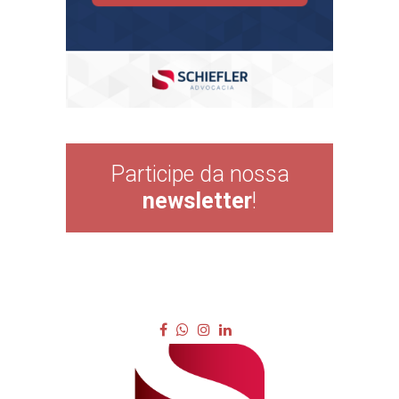
Participe da nossa
newsletter
!