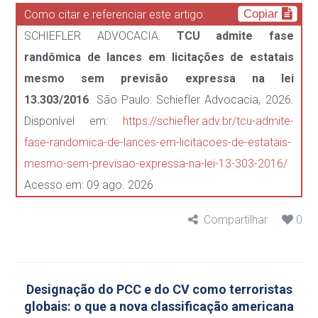
Copiar
Como citar e referenciar este artigo:
SCHIEFLER ADVOCACIA.
TCU admite fase
randômica de lances em licitações de estatais
mesmo sem previsão expressa na lei
13.303/2016
. São Paulo: Schiefler Advocacia, 2026.
Disponível em:
https://schiefler.adv.br/tcu-admite-
fase-randomica-de-lances-em-licitacoes-de-estatais-
mesmo-sem-previsao-expressa-na-lei-13-303-2016/
Acesso em: 09 ago. 2026
Compartilhar
0
Designação do PCC e do CV como terroristas
globais: o que a nova classificação americana