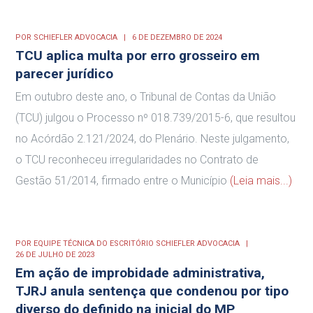
POR
SCHIEFLER ADVOCACIA
6 DE DEZEMBRO DE 2024
TCU aplica multa por erro grosseiro em
parecer jurídico
Em outubro deste ano, o Tribunal de Contas da União
(TCU) julgou o Processo nº 018.739/2015-6, que resultou
no Acórdão 2.121/2024, do Plenário. Neste julgamento,
o TCU reconheceu irregularidades no Contrato de
Gestão 51/2014, firmado entre o Município
(Leia mais...)
POR
EQUIPE TÉCNICA DO ESCRITÓRIO SCHIEFLER ADVOCACIA
26 DE JULHO DE 2023
Em ação de improbidade administrativa,
TJRJ anula sentença que condenou por tipo
diverso do definido na inicial do MP