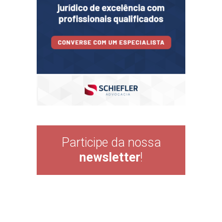
Participe da nossa
newsletter
!