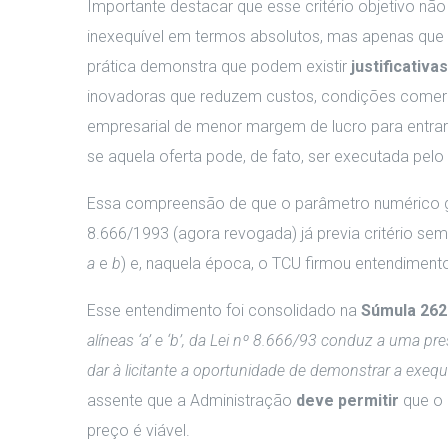
Importante destacar que esse critério objetivo nã
inexequível em termos absolutos, mas apenas que
prática demonstra que podem existir
justificativa
inovadoras que reduzem custos, condições comercia
empresarial de menor margem de lucro para entrar 
se aquela oferta pode, de fato, ser executada pelo
Essa compreensão de que o parâmetro numérico
8.666/1993 (agora revogada) já previa critério sem
a
e
b
) e, naquela época, o TCU firmou entendimen
Esse entendimento foi consolidado na
Súmula 262
alíneas ‘a’ e ‘b’, da Lei nº 8.666/93 conduz a uma p
dar à licitante a oportunidade de demonstrar a exequ
assente que a Administração
deve permitir
que o 
preço é viável.