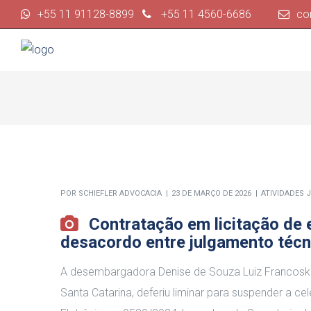
+55 11 91128-8899
+55 11 4560-6686
co
POR
SCHIEFLER ADVOCACIA
23 DE MARÇO DE 2026
ATIVIDADES 
Contratação em licitação de 
desacordo entre julgamento técnic
A desembargadora Denise de Souza Luiz Francoski, 
Santa Catarina, deferiu liminar para suspender a c