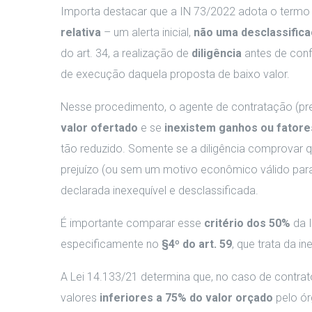
Importa destacar que a IN 73/2022 adota o term
relativa
– um alerta inicial,
não uma desclassific
do art. 34, a realização de
diligência
antes de confi
de execução daquela proposta de baixo valor.
Nesse procedimento, o agente de contratação (pre
valor ofertado
e se
inexistem ganhos ou fatore
tão reduzido. Somente se a diligência comprovar q
prejuízo (ou sem um motivo econômico válido para
declarada inexequível e desclassificada.
É importante comparar esse
critério dos 50%
da 
especificamente no
§4º do art. 59
, que trata da i
A Lei 14.133/21 determina que, no caso de contra
valores
inferiores a 75% do valor orçado
pelo órg