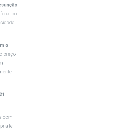
esunção
afo único
acidade
am o
 o preço
em
lmente
021
,
as com
ria lei