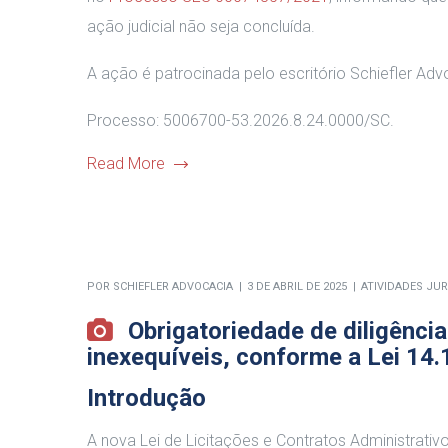
ação judicial não seja concluída.
A ação é patrocinada pelo escritório Schiefler Adv
Processo: 5006700-53.2026.8.24.0000/SC.
Read More
POR
SCHIEFLER ADVOCACIA
3 DE ABRIL DE 2025
ATIVIDADES JUR
Obrigatoriedade de diligênci
inexequíveis, conforme a Lei 14
Introdução
A nova Lei de Licitações e Contratos Administrativ