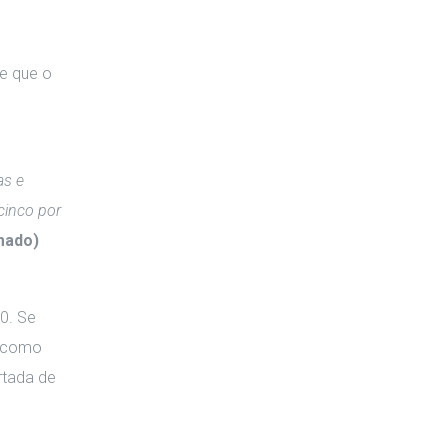
o
de que o
as e
cinco por
mado)
0. Se
á como
rtada de