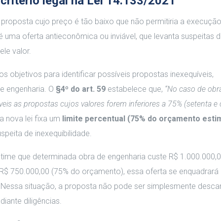
critério legal na Lei 14.133/2021
proposta cujo preço é tão baixo que não permitiria a execuçã
, é uma oferta antieconômica ou inviável, que levanta suspeitas 
ele valor.
os objetivos para identificar possíveis propostas inexequíveis,
de engenharia. O
§4º do art. 59
estabelece que,
“No caso de obr
eis as propostas cujos valores forem inferiores a 75% (setenta e 
 a nova lei fixa um
limite percentual (75% do orçamento esti
peita de inexequibilidade.
ime que determinada obra de engenharia custe R$ 1.000.000,0
r a R$ 750.000,00 (75% do orçamento), essa oferta se enquadrar
l. Nessa situação, a proposta não pode ser simplesmente desca
ante diligências.