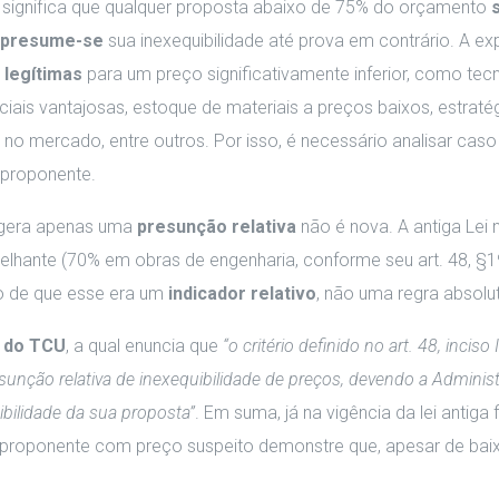
o significa que qualquer proposta abaixo de 75% do orçamento
presume-se
sua inexequibilidade até prova em contrário. A ex
s legítimas
para um preço significativamente inferior, como tec
is vantajosas, estoque de materiais a preços baixos, estraté
no mercado, entre outros. Por isso, é necessário analisar caso
 proponente.
 gera apenas uma
presunção relativa
não é nova. A antiga Lei 
elhante (70% em obras de engenharia, conforme seu art. 48, §1º
to de que esse era um
indicador relativo
, não uma regra absolu
 do TCU
, a qual enuncia que
“o critério definido no art. 48, inciso I
resunção relativa de inexequibilidade de preços, devendo a Adminis
ibilidade da sua proposta”
. Em suma, já na vigência da lei antiga 
proponente com preço suspeito demonstre que, apesar de baix