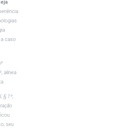
seja
periência
nologias
gia
 a caso
nº
, alínea
ta.
I, § 1º,
tração
ficou
o, seu