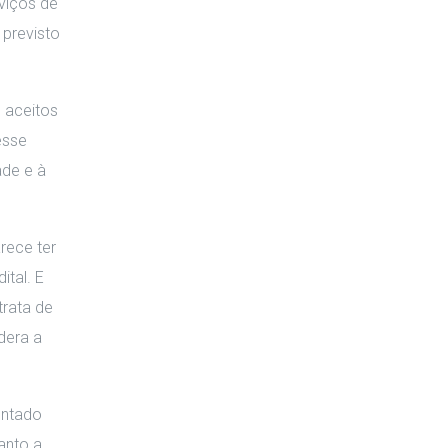
viços de
 previsto
 aceitos
esse
ade e à
rece ter
ital. E
trata de
dera a
untado
anto a