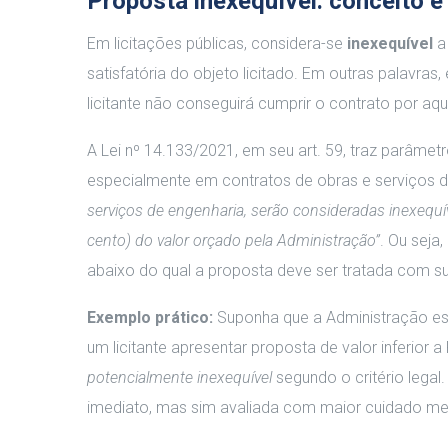
Proposta inexequível: conceito e 
Em licitações públicas, considera-se
inexequível
a 
satisfatória do objeto licitado. Em outras palavras
licitante não conseguirá cumprir o contrato por aqu
A Lei nº 14.133/2021, em seu art. 59, traz parâmetr
especialmente em contratos de obras e serviços 
serviços de engenharia, serão consideradas inexequív
cento) do valor orçado pela Administração”
. Ou seja,
abaixo do qual a proposta deve ser tratada com sus
Exemplo prático:
Suponha que a Administração est
um licitante apresentar proposta de valor inferio
potencialmente inexequível
segundo o critério lega
imediato, mas sim avaliada com maior cuidado medi