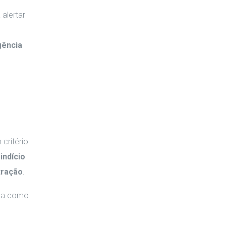
alertar
gência
 critério
e
indício
tração
.
ada como