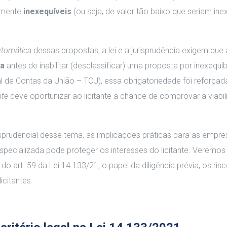
elmente
inexequíveis
(ou seja, de valor tão baixo que seriam ine
utomática
dessas propostas, a lei e a jurisprudência exigem que 
ia
antes de inabilitar (desclassificar) uma proposta por inexequib
de Contas da União – TCU), essa obrigatoriedade foi reforçad
nte
deve oportunizar ao licitante a chance de comprovar a viabi
risprudencial desse tema, as implicações práticas para as empr
specializada pode proteger os interesses do licitante. Veremos
do art. 59 da Lei 14.133/21, o papel da diligência prévia, os ris
icitantes.