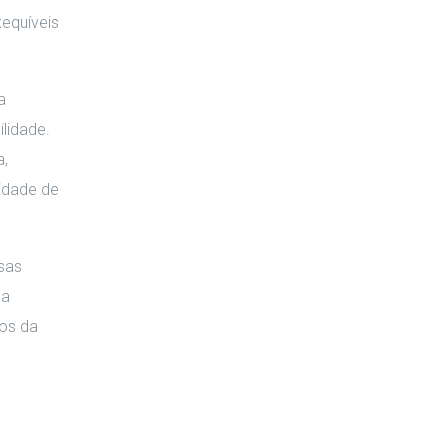
xequíveis
a
ilidade.
a,
lidade de
esas
 a
cos da