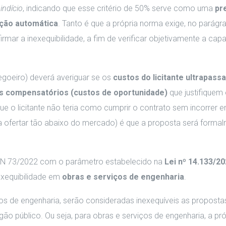
o
indício
, indicando que esse critério de 50% serve como uma
pr
ação automática
. Tanto é que a própria norma exige, no parágr
rmar a inexequibilidade, a fim de verificar objetivamente a cap
goeiro) deverá averiguar se os
custos do licitante ultrapass
s compensatórios (custos de oportunidade)
que justifiquem
ue o licitante não teria como cumprir o contrato sem incorrer 
 ofertar tão abaixo do mercado) é que a proposta será forma
IN 73/2022 com o parâmetro estabelecido na
Lei nº 14.133/2
nexequibilidade em
obras e serviços de engenharia
.
tos de engenharia, serão consideradas inexequíveis as propost
ão público. Ou seja, para obras e serviços de engenharia, a próp