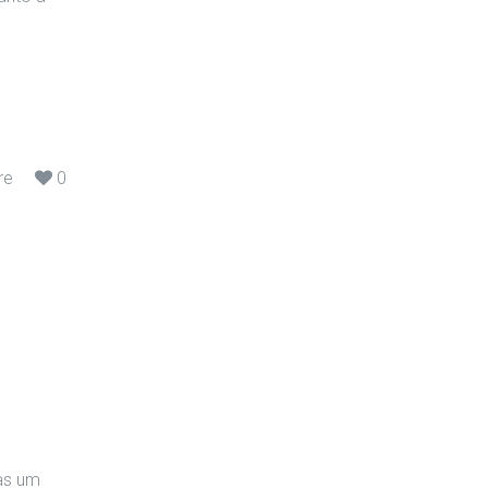
re
0
las um