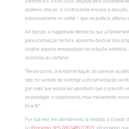
Eletrônica n. 0539/2024, lançada pela Secretaria 
análises clínicas. A controvérsia envolve a adoção,
expressamente no edital – que, na prática, alterou 
Ao decidir, a magistrada destacou que a fundamen
para pontuação técnica, aparenta destoar dos pró
cogitar alguma ambiguidade na redação editalícia, 
isonomia do certame.
“Nesse ponto, a fundamentação do parecer acolhid
sido no sentido de restringir a documentação aceitá
por mais que possa ser apontado que o previsto em
se prestigiar o subjetivismo, mas meramente reconh
boa-fé’”.
Por sua vez, em atendimento à medida, o Estado de
no
Processo SES 00074857/2021
, informando que