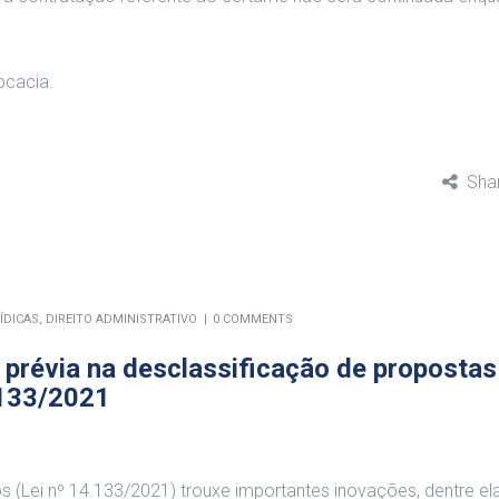
ocacia.
Sha
ÍDICAS
,
DIREITO ADMINISTRATIVO
0 COMMENTS
a prévia na desclassificação de propostas
.133/2021
os (Lei nº 14.133/2021) trouxe importantes inovações, dentre e