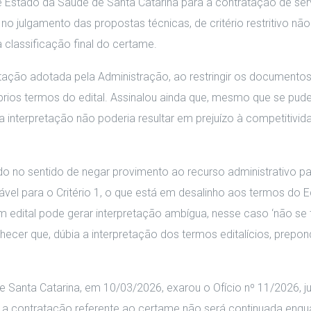
de Estado da Saúde de Santa Catarina para a contratação de ser
 no julgamento das propostas técnicas, de critério restritivo não
a classificação final do certame.
tação adotada pela Administração, ao restringir os documentos
prios termos do edital. Assinalou ainda que, mesmo que se pud
a interpretação não poderia resultar em prejuízo à competitivid
o no sentido de negar provimento ao recurso administrativo pa
vel para o Critério 1, o que está em desalinho aos termos do Ed
 edital pode gerar interpretação ambígua, nesse caso ‘não se 
ecer que, dúbia a interpretação dos termos editalícios, prepon
 Santa Catarina, em 10/03/2026, exarou o Ofício nº 11/2026, j
 a contratação referente ao certame não será continuada enqu