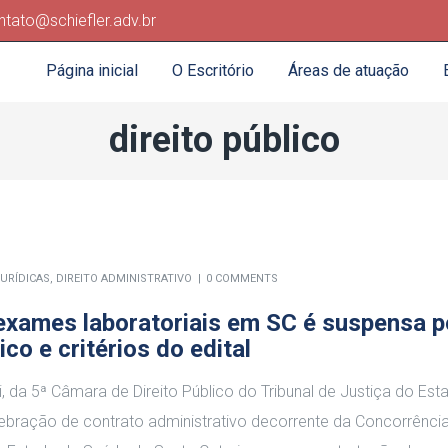
ntato@schiefler.adv.br
Página inicial
O Escritório
Áreas de atuação
direito público
JURÍDICAS
,
DIREITO ADMINISTRATIVO
0 COMMENTS
exames laboratoriais em SC é suspensa p
o e critérios do edital
da 5ª Câmara de Direito Público do Tribunal de Justiça do Est
elebração de contrato administrativo decorrente da Concorrênci