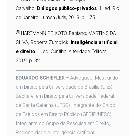
Carvalho.
Diálogos público-privados
. 1. ed. Rio
de Janeiro: Lumen Juris, 2018. p. 175.
[5]
HARTMANN PEIXOTO, Fabiano; MARTINS DA
SILVA, Roberta Zumblick.
Inteligência artificial
e direito
. 1. ed. Curitiba: Alteridade Editora,
2019. p. 82.
EDUARDO SCHIEFLER
– Advogado. Mestrando
em Direito pela Universidade de Brasília (UnB).
Bacharel em Direito pela Universidade Federal
de Santa Catarina (UFSC). Integrante do Grupo
de Estudos em Direito Público (GEDIP/UFSC).
Integrante do Grupo de Pesquisa em Direito,
Racionalidade e Inteligência Artificial