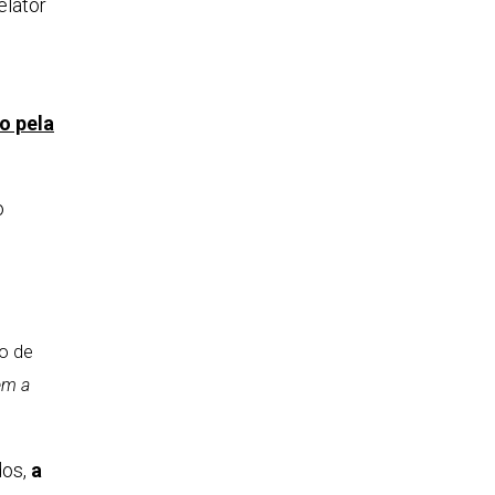
elator
o pela
o
o de
em a
dos,
a