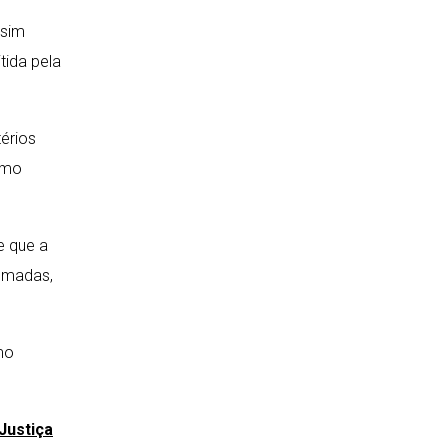
ssim
tida pela
térios
esmo
e que a
somadas,
mo
Justiça