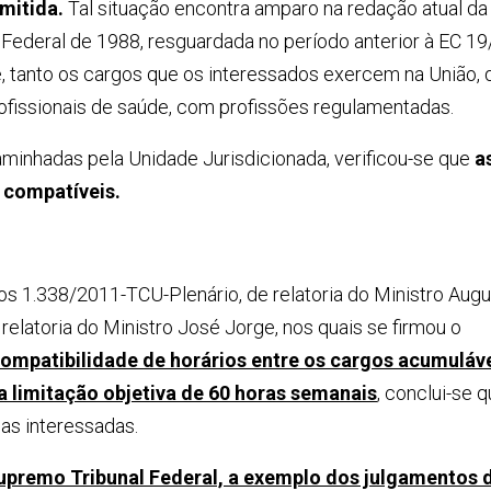
mitida.
Tal situação encontra amparo na redação atual da 
ção Federal de 1988, resguardada no período anterior à EC 1
ue, tanto os cargos que os interessados exercem na União, 
rofissionais de saúde, com profissões regulamentadas.
minhadas pela Unidade Jurisdicionada, verificou-se que
a
 compatíveis.
 1.338/2011-TCU-Plenário, de relatoria do Ministro Aug
elatoria do Ministro José Jorge, nos quais se firmou o
compatibilidade de horários entre os cargos acumuláv
a limitação objetiva de 60 horas semanais
, conclui-se 
das interessadas.
Supremo Tribunal Federal, a exemplo dos julgamentos