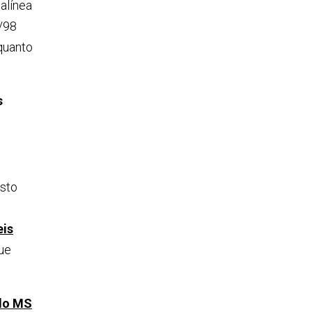
alínea
9/98
quanto
s
usto
eis
que
 do MS