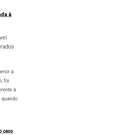
ada à
vel
erados
erior a
, foi
erente à
l, quando
no caso