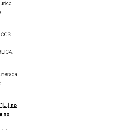
 único
)
ICOS
LICA.
munerada
e
“[…] no
a no