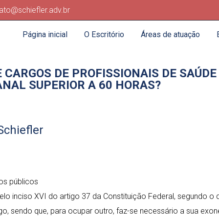
ato@schiefler.adv.br
Página inicial
O Escritório
Áreas de atuação
 CARGOS DE PROFISSIONAIS DE SAÚD
NAL SUPERIOR A 60 HORAS?
Schiefler
os públicos
elo inciso XVI do artigo 37 da Constituição Federal, segundo o 
, sendo que, para ocupar outro, faz-se necessário a sua exo