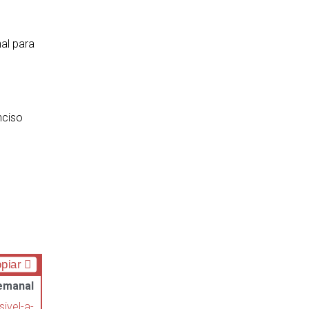
nal para
.
nciso
piar
emanal
sivel-a-