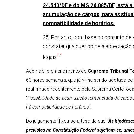
24.540/DF e do MS 26.085/DF, está al
acumulação de cargos, para as situa
compatibilidade de horários.
25. Portanto, com base no conjunto de 
constatar qualquer óbice a apreciação
[2]
legais.
Ademais, o entendimento do
Supremo Tribunal Fe
60 horas semanais, que já vinha sendo adotada pelo 
reafirmado recentemente pela Suprema Corte, ocas
“
Possibilidade de acumulação remunerada de cargos p
há compatibilidade de horários
”.
Do julgamento, fixou-se a tese de que “
As hipótese
previstas na Constituição Federal sujeitam-se, unic