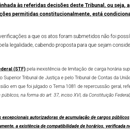
inhada às referidas decisões deste Tribunal, ou seja, a
ções permitidas constitucionalmente, está condicion
verificações a que os atos foram submetidos não foi possí
 pela legalidade, cabendo proposta para que sejam consid
deral (STF)
pela inexistência de limitação de carga horária sup
Superior Tribunal de Justiça e pelo Tribunal de Contas da União
ião em que foi julgado o Tema 1081 de repercussão geral, ref
úblicos, na forma do art. 37, inciso XVI, da Constituição Federa
s excepcionais autorizadoras de acumulação de cargos públicos
amente, a existência de compatibilidade de horários, verificada 