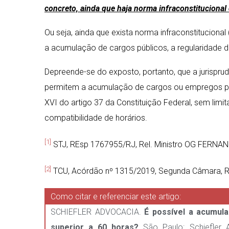
concreto, ainda que haja norma infraconstitucional 
Ou seja, ainda que exista norma infraconstitucional 
a acumulação de cargos públicos, a regularidade 
Depreende-se do exposto, portanto, que a jurispru
permitem a acumulação de cargos ou empregos priv
XVI do artigo 37 da Constituição Federal, sem lim
compatibilidade de horários.
[1]
STJ, REsp 1767955/RJ, Rel. Ministro OG FERNA
[2]
TCU, Acórdão nº 1315/2019, Segunda Câmara, Rel
Como citar e referenciar este artigo:
SCHIEFLER ADVOCACIA.
É possível a acumul
superior a 60 horas?
São Paulo: Schiefler 