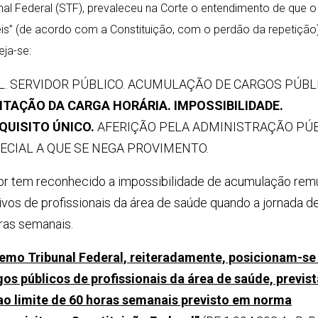
nal Federal (STF), prevaleceu na Corte o entendimento de que o
is” (de acordo com a Constituição, com o perdão da repetição
ja-se:
L. SERVIDOR PÚBLICO. ACUMULAÇÃO DE CARGOS PÚBL
ITAÇÃO DA CARGA HORÁRIA. IMPOSSIBILIDADE.
QUISITO ÚNICO.
AFERIÇÃO PELA ADMINISTRAÇÃO PÚB
ECIAL A QUE SE NEGA PROVIMENTO.
ior tem reconhecido a impossibilidade de acumulação re
vos de profissionais da área de saúde quando a jornada d
oras semanais.
mo Tribunal Federal, reiteradamente, posicionam-se 
s públicos de profissionais da área de saúde, previst
a ao limite de 60 horas semanais previsto em norma