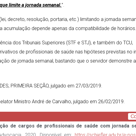
que limite a jornada semanal.
”.
(lei, decreto, resolução, portaria, etc.) limitando a jornada sema
da acumulação depende apenas da compatibilidade de horários
dência dos Tribunais Superiores (STF e STJ), e também do TCU,
ativos de profissionais de saúde nas hipóteses previstas no i
itação de jornada semanal, bastando que o servidor demonstre a
NDES, PRIMEIRA SEÇÃO, julgado em 27/03/2019.
ator Ministro André de Carvalho, julgado em 26/02/2019.
Co
ação de cargos de profissionais de saúde com jornada s
Advocacia, 2020. Disponível em:
https://schiefler.adv.br/e-pos