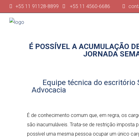
+55 11 91128-8899
+55 11 4560-6686
cont
É POSSÍVEL A ACUMULAÇÃO DE
JORNADA SEMA
Equipe técnica do escritório 
Advocacia
É de conhecimento comum que, em regra, os carg
são inacumuláveis. Trata-se de restrição imposta p
possível uma mesma pessoa ocupar um único cargo