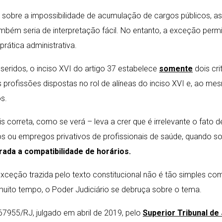
das sobre a impossibilidade de acumulação de cargos públicos, a
bém seria de interpretação fácil. No entanto, a exceção permi
rática administrativa.
eridos, o inciso XVI do artigo 37 estabelece
somente
dois cri
s profissões dispostas no rol de alíneas do inciso XVI e, ao m
s.
s correta, como se verá – leva a crer que é irrelevante o fato d
os ou empregos privativos de profissionais de saúde, quando 
ada a compatibilidade de horários.
exceção trazida pelo texto constitucional não é tão simples co
 muito tempo, o Poder Judiciário se debruça sobre o tema.
67955/RJ, julgado em abril de 2019, pelo
Superior Tribunal de 