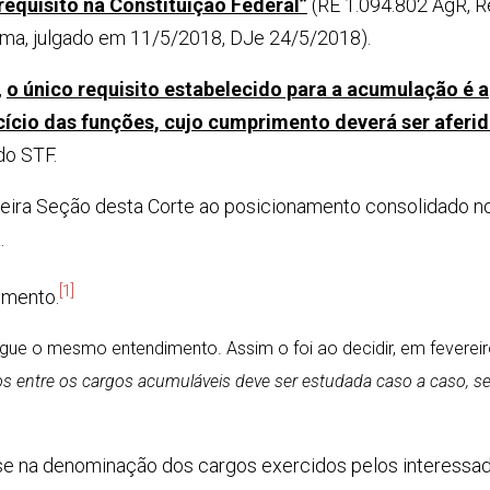
l requisito na Constituição Federal”
(RE 1.094.802 AgR, R
rma, julgado em 11/5/2018, DJe 24/5/2018).
,
o único requisito estabelecido para a acumulação é a
cício das funções, cujo cumprimento deverá ser aferid
o STF.
eira Seção desta Corte ao posicionamento consolidado n
.
[1]
imento.
e o mesmo entendimento. Assim o foi ao decidir, em fevereir
ios entre os cargos acumuláveis deve ser estudada caso a caso, s
base na denominação dos cargos exercidos pelos interessa