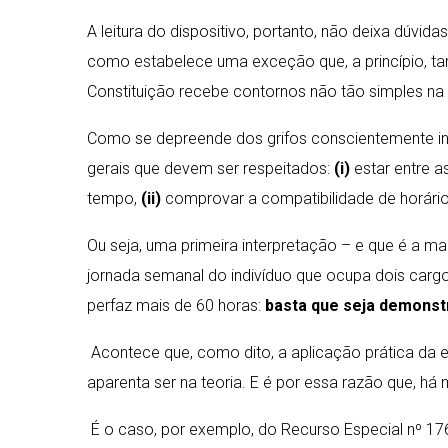
A leitura do dispositivo, portanto, não deixa dúvi
como estabelece uma exceção que, a princípio, tam
Constituição recebe contornos não tão simples na p
Como se depreende dos grifos conscientemente ins
gerais que devem ser respeitados:
(i)
estar entre a
tempo,
(ii)
comprovar a compatibilidade de horário
Ou seja, uma primeira interpretação – e que é a mai
jornada semanal do indivíduo que ocupa dois carg
perfaz mais de 60 horas:
basta que seja demonstr
Acontece que, como dito, a aplicação prática da 
aparenta ser na teoria. E é por essa razão que, há
É o caso, por exemplo, do Recurso Especial nº 17