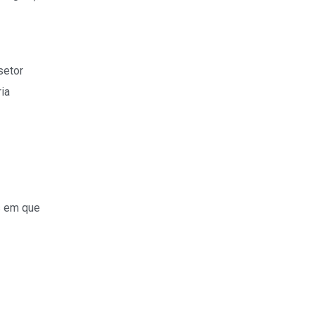
setor
ia
s em que