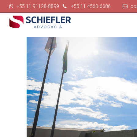
+55 11 91128-8899
+55 11 4560-6686
co