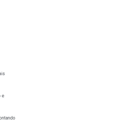
ais
o e
contando