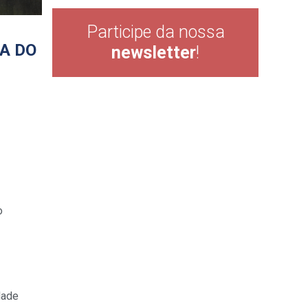
Participe da nossa
A DO
newsletter
!
o
dade