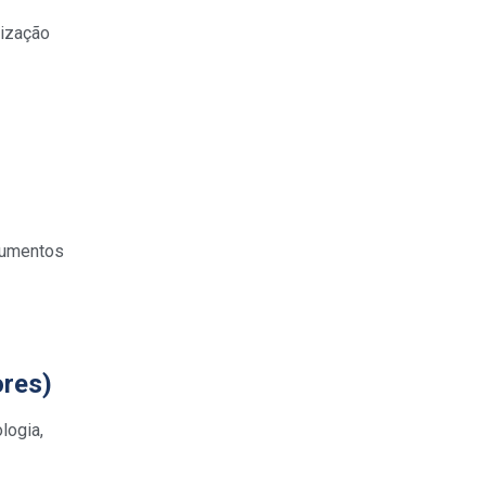
nização
trumentos
ores)
logia,