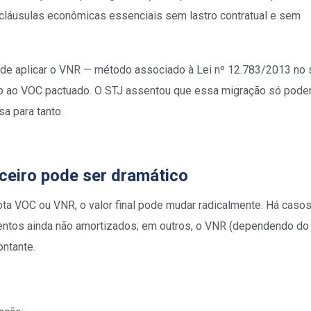
láusulas econômicas essenciais sem lastro contratual e sem
a de aplicar o VNR — método associado à Lei nº 12.783/2013 no 
ão ao VOC pactuado. O STJ assentou que essa migração só poder
a para tanto.
nceiro pode ser dramático
ta VOC ou VNR, o valor final pode mudar radicalmente. Há caso
imentos ainda não amortizados; em outros, o VNR (dependendo do
ontante.