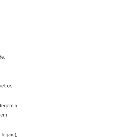
de.
metros
otegem a
 (em
 legais),