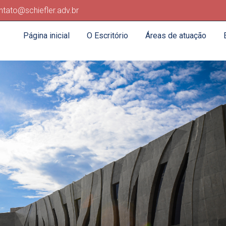
ntato@schiefler.adv.br
Página inicial
O Escritório
Áreas de atuação