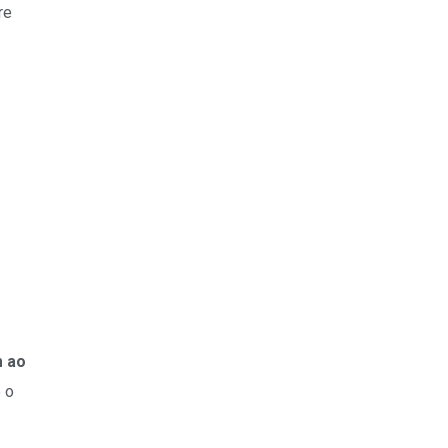
re
m ao
 o