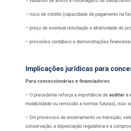
– valuation de ativos e modelagens de saída/renov
– risco de crédito (capacidade de pagamento na fas
– preço de eventual relicitação e atratividade do pro
– provisões contábeis e demonstrações financeiras
Implicações jurídicas para conc
Para concessionárias e financiadores
– O precedente reforça a importância de
auditar o
mutabilidade ou remissão a normas futuras), isso se
– Em processos de encerramento ou transição, vale 
conservação, a depreciação regulatória e a compro