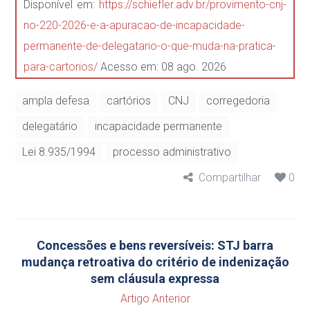
Disponível em:
https://schiefler.adv.br/provimento-cnj-
no-220-2026-e-a-apuracao-de-incapacidade-
permanente-de-delegatario-o-que-muda-na-pratica-
para-cartorios/
Acesso em: 08 ago. 2026
ampla defesa
cartórios
CNJ
corregedoria
delegatário
incapacidade permanente
Lei 8.935/1994
processo administrativo
Compartilhar
0
Concessões e bens reversíveis: STJ barra
mudança retroativa do critério de indenização
sem cláusula expressa
Artigo Anterior