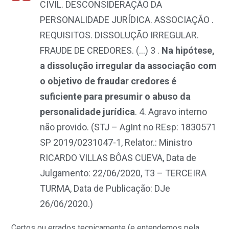
CIVIL. DESCONSIDERAÇÃO DA
PERSONALIDADE JURÍDICA. ASSOCIAÇÃO .
REQUISITOS. DISSOLUÇÃO IRREGULAR.
FRAUDE DE CREDORES. (…) 3 .
Na hipótese,
a dissolução irregular da associação com
o objetivo de fraudar credores é
suficiente para presumir o abuso da
personalidade jurídica
. 4. Agravo interno
não provido
.
(STJ – AgInt no REsp: 1830571
SP 2019/0231047-1, Relator.: Ministro
RICARDO VILLAS BÔAS CUEVA, Data de
Julgamento: 22/06/2020, T3 – TERCEIRA
TURMA, Data de Publicação: DJe
26/06/2020.)
Certos ou errados tecnicamente (e entendemos pela