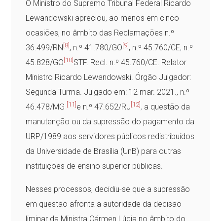
O Ministro do Supremo Tribunal Federal Ricardo
Lewandowski apreciou, ao menos em cinco
ocasiões, no âmbito das Reclamações n.º
[8]
[9]
36.499/RN
, n.º 41.780/GO
, n.º 45.760/CE
,
n.º
[10]
45.828/GO
STF. Recl. n.º 45.760/CE. Relator
Ministro Ricardo Lewandowski. Órgão Julgador:
Segunda Turma. Julgado em: 12 mar. 2021.
, n.º
[11]
[12]
46.478/MG
e n.º 47.652/RJ
,
a questão da
manutenção ou da supressão do pagamento da
URP/1989 aos servidores públicos redistribuídos
da Universidade de Brasília (UnB) para outras
instituições de ensino superior públicas.
Nesses processos, decidiu-se que a supressão
em questão afronta a autoridade da decisão
liminar da Ministra Cármen Lúcia no âmbito do