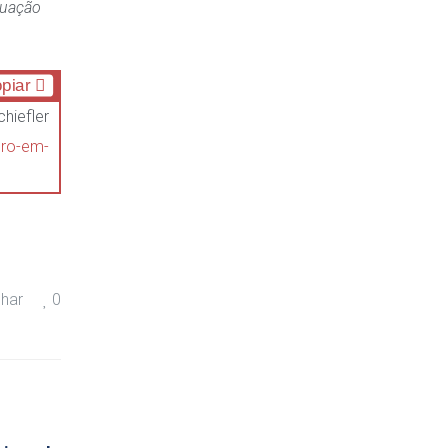
tuação
piar
chiefler
ero-em-
lhar
0