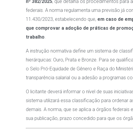
nº 382/2025
, que detalha os procedimentos para a
federais.
A norma regulamenta uma previsão já cont
11.430/2023, estabelecendo que,
em caso de emp
que comprovar a adoção de práticas de promo
trabalho
.
A instrução normativa define um sistema de classi
hierárquicas: Ouro, Prata e Bronze
.
Para se qualifi
o Selo Pró-Equidade de Gênero e Raça do Ministério
transparência salarial ou a adesão a programas c
O licitante deverá informar o nível de suas iniciati
sistema utilizará essa classificação para ordenar
demais
.
A norma, que se aplica a órgãos federais e
sua publicação, prazo concedido para que os órg