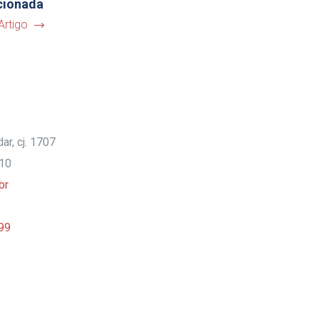
acionada
Artigo
ar, cj. 1707
910
br
99