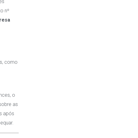
es
to nº
presa
os, como
ances, o
sobre as
as após
dequar
.