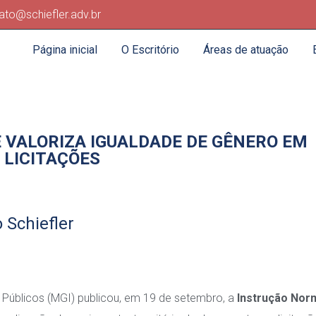
ato@schiefler.adv.br
Página inicial
O Escritório
Áreas de atuação
 VALORIZA IGUALDADE DE GÊNERO EM
LICITAÇÕES
 Schiefler
 Públicos (MGI) publicou, em 19 de setembro, a
Instrução Nor