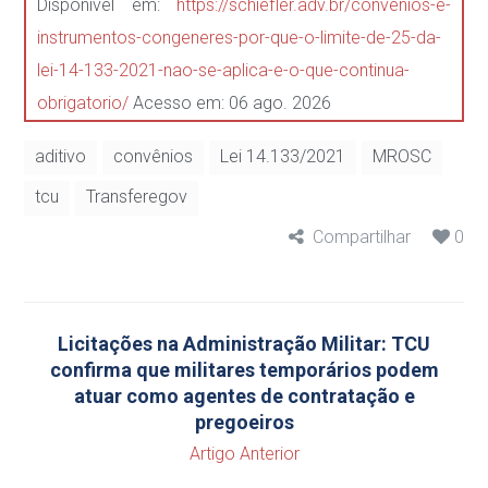
Disponível em:
https://schiefler.adv.br/convenios-e-
instrumentos-congeneres-por-que-o-limite-de-25-da-
lei-14-133-2021-nao-se-aplica-e-o-que-continua-
obrigatorio/
Acesso em: 06 ago. 2026
aditivo
convênios
Lei 14.133/2021
MROSC
tcu
Transferegov
Compartilhar
0
Licitações na Administração Militar: TCU
confirma que militares temporários podem
atuar como agentes de contratação e
pregoeiros
Artigo Anterior