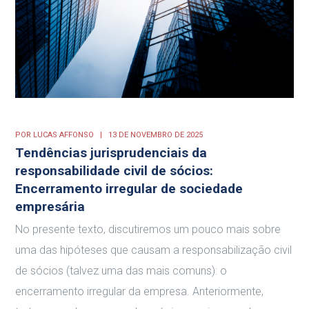
POR
LUCAS AFFONSO
13 DE NOVEMBRO DE 2025
Tendências jurisprudenciais da
responsabilidade civil de sócios:
Encerramento irregular de sociedade
empresária
No presente texto, discutiremos um pouco mais sobre
uma das hipóteses que causam a responsabilização civil
de sócios (talvez uma das mais comuns): o
encerramento irregular da empresa. Anteriormente,