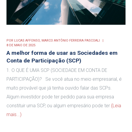
POR
LUCAS AFFONSO,
MARCO ANTÔNIO FERREIRA PASCOALI
8 DE MAIO DE 2025
A melhor forma de usar as Sociedades em
Conta de Participação (SCP)
1. O QUE É UMA SCP (SOCIEDADE EM CONTA DE
PARTICIPAÇÃO)? Se você atua no meio empresarial, é
muito provável que já tenha ouvido falar das SCPs.
Algum investidor pode ter pedido para sua empresa
constituir uma SCP, ou algum empresário pode ter
(Leia
mais...)