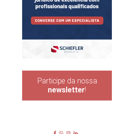
Participe da nossa
newsletter
!