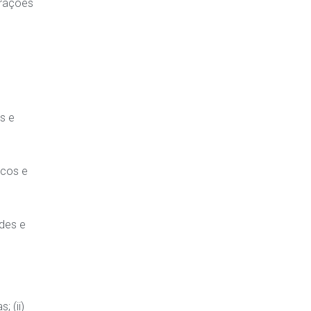
erações
s e
scos e
des e
 (ii)