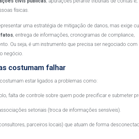
ações civis públicas
, apurações perante tribunais de contas e
soas físicas.
presentar uma estratégia de mitigação de danos, mas exige cu
fatos
, entrega de informações, cronogramas de compliance,
o. Ou seja, é um instrumento que precisa ser negociado com l
do negócio.
sas costumam falhar
 costumam estar ligados a problemas como:
lo, falta de controle sobre quem pode precificar e submeter pr
ssociações setoriais (troca de informações sensíveis).
 consultores, parceiros locais) que atuam de forma desconecta