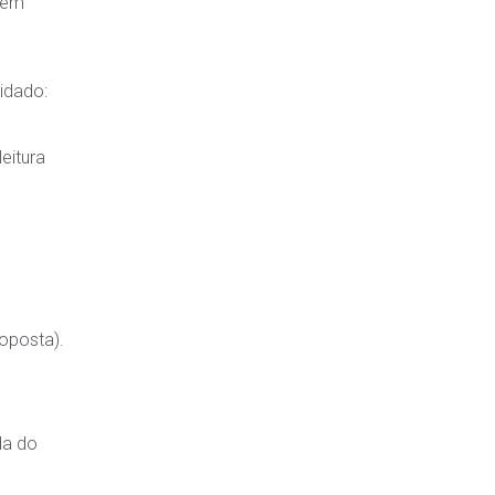
, em
idado:
eitura
oposta).
da do