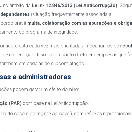
es, no âmbito da
Lei nº 12.846/2013 (Lei Anticorrupção)
. Segu
independentes
(situação frequentemente associada a
 acordo prevê
multa, colaboração com as apurações e obrig
içoamento do programa de integridade.
cionadora está cada vez mais orientada a mecanismos de
reso
as de remediação. Isso tem impacto direto em empresas que f
 e também em cadeias de subcontratação.
esas e administradores
citações podem gerar um efeito dominó:
ação (PAR)
com base na Lei Anticorrupção;
do do caso e do regime aplicável), com reflexos reputacionais