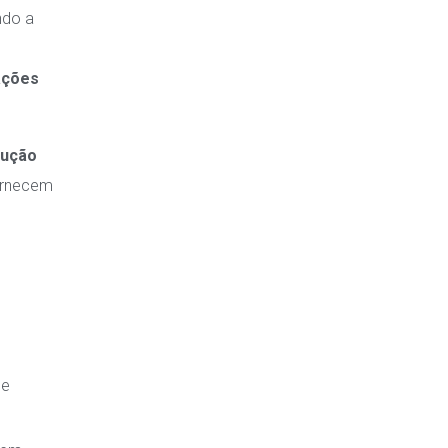
ndo a
ações
lução
ornecem
 e