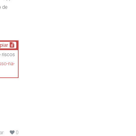
o de
piar
 riscos
sso-na-
ar
0