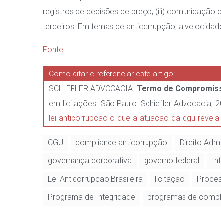
registros de decisões de preço; (iii) comunicação 
terceiros. Em temas de anticorrupção, a velocidad
Fonte
Como citar e referenciar este artigo:
SCHIEFLER ADVOCACIA.
Termo de Compromisso
em licitações. São Paulo: Schiefler Advocacia, 
lei-anticorrupcao-o-que-a-atuacao-da-cgu-revela
CGU
compliance anticorrupção
Direito Adm
governança corporativa
governo federal
In
Lei Anticorrupção Brasileira
licitação
Proces
Programa de Integridade
programas de compl