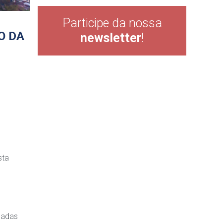
Participe da nossa
O DA
newsletter
!
sta
gadas