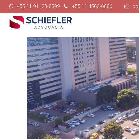
+55 11 91128-8899
+55 11 4560-6686
co