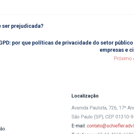
 ser prejudicada?
GPD: por que políticas de privacidade do setor públic
empresas e c
Próximo 
Localização
Avenida Paulista, 726, 17º And
São Paulo (SP), CEP 01310-
E-mail:
contato@schiefler.adv.
ção