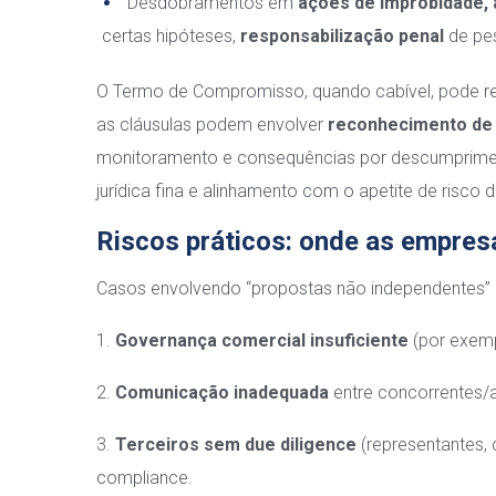
Desdobramentos em
ações de improbidade, 
certas hipóteses,
responsabilização penal
de pes
O Termo de Compromisso, quando cabível, pode re
as cláusulas podem envolver
reconhecimento de 
monitoramento e consequências por descumpriment
jurídica fina e alinhamento com o apetite de risco 
Riscos práticos: onde as empre
Casos envolvendo “propostas não independentes”
1.
Governança comercial insuficiente
(por exemp
2.
Comunicação inadequada
entre concorrentes/a
3.
Terceiros sem due diligence
(representantes,
compliance.