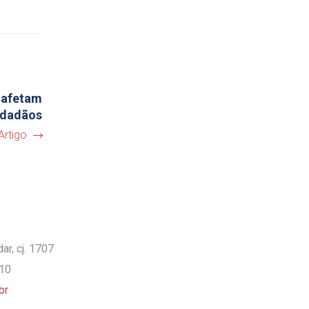
o afetam
idadãos
Artigo
ar, cj. 1707
910
br