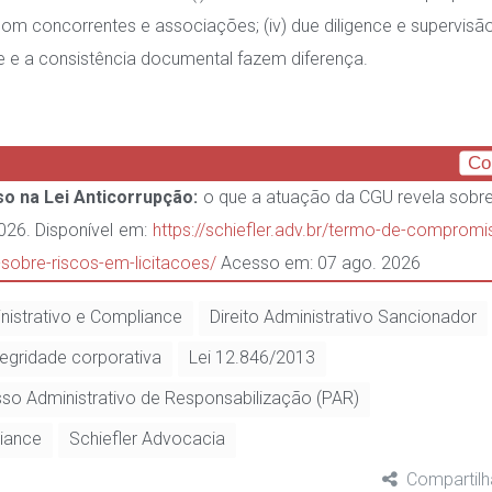
com concorrentes e associações; (iv) due diligence e supervisã
e e a consistência documental fazem diferença.
Co
 na Lei Anticorrupção:
o que a atuação da CGU revela sobre
2026. Disponível em:
https://schiefler.adv.br/termo-de-compromi
-sobre-riscos-em-licitacoes/
Acesso em: 07 ago. 2026
inistrativo e Compliance
Direito Administrativo Sancionador
tegridade corporativa
Lei 12.846/2013
so Administrativo de Responsabilização (PAR)
iance
Schiefler Advocacia
Compartilh