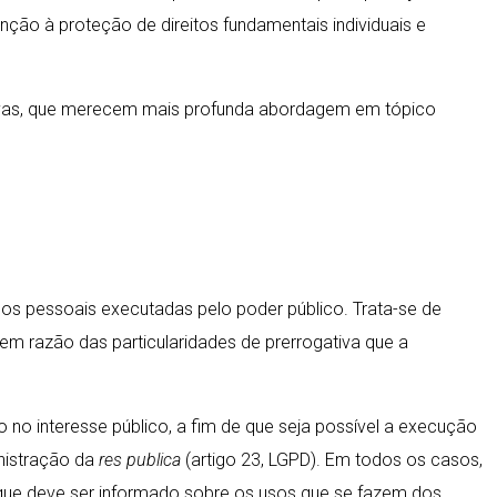
ção à proteção de direitos fundamentais individuais e
rativas, que merecem mais profunda abordagem em tópico
os pessoais executadas pelo poder público. Trata-se de
ca em razão das particularidades de prerrogativa que a
 no interesse público, a fim de que seja possível a execução
inistração da
res publica
(artigo 23, LGPD). Em todos os casos,
, que deve ser informado sobre os usos que se fazem dos