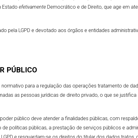
m Estado
efetivamente
Democrático e de Direito, que age em aten
 criado pela LGPD e devotado aos órgãos e entidades administ
R PÚBLICO
me normativo para a regulação das operações tratamento de dad
inadas as pessoas jurídicas de direito privado, o que se justifi
oder público deve atender a finalidades públicas, com respaldo
 de políticas públicas, a prestação de serviços públicos e adm
 LGPD e resguardam-se os direitos do titular dos dados tratos