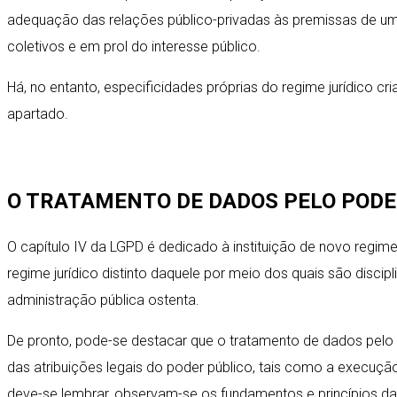
adequação das relações público-privadas às premissas de u
coletivos e em prol do interesse público.
Há, no entanto, especificidades próprias do regime jurídico
apartado.
O TRATAMENTO DE DADOS PELO PODE
O capítulo IV da LGPD é dedicado à instituição de novo regi
regime jurídico distinto daquele por meio dos quais são discipl
administração pública ostenta.
De pronto, pode-se destacar que o tratamento de dados pelo p
das atribuições legais do poder público, tais como a execução
deve-se lembrar, observam-se os fundamentos e princípios da