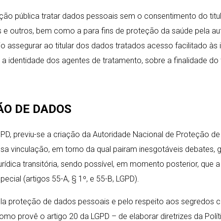
ção pública tratar dados pessoais sem o consentimento do titu
s e outros, bem como a para fins de proteção da saúde pela au
ário assegurar ao titular dos dados tratados acesso facilitado
identidade dos agentes de tratamento, sobre a finalidade do tra
ÃO DE DADOS
GPD, previu-se a criação da Autoridade Nacional de Proteção 
dessa vinculação, em torno da qual pairam inesgotáveis debate
a jurídica transitória, sendo possível, em momento posterior, q
pecial (artigos 55-A, § 1º, e 55-B, LGPD).
a proteção de dados pessoais e pelo respeito aos segredos co
mo provê o artigo 20 da LGPD – de elaborar diretrizes da Polí