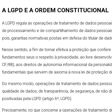
A LGPD E A ORDEM CONSTITUCIONAL
A LGPD regula as operações de tratamento de dados pessoais r
de processamento e de compartilhamento de dados pessoais (inf
pois, garantias normativas postas em defesa do titular de dad
Nesse sentido, a fim de tornar efetiva a proteção que confe
fundamentos seus o respeito à privacidade, ao livre desenvolvi
CF/88), aos direitos de autonomia informacional da personali
fundamentais que servem de axioma à nova lei de proteção de 
Do mesmo modo, operações de tratamento de dados pessoais d
qualidade de dados, de transparência, de segurança, de não d
positivadas pela LGPD (artigo 6º, LGPD).
Precisamente, no que concerne a operações de tratamento de d