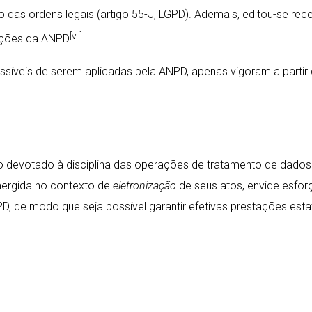
das ordens legais (artigo 55-J, LGPD). Ademais, editou-se rec
[vii]
uições da ANPD
.
ssíveis de serem aplicadas pela ANPD, apenas vigoram a partir
ídico devotado à disciplina das operações de tratamento de dad
mergida no contexto de
eletronização
de seus atos, envide esfor
GPD, de modo que seja possível garantir efetivas prestações es