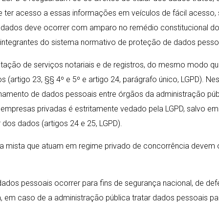
e ter acesso a essas informações em veículos de fácil acesso
ar de dados deve ocorrer com amparo no remédio constitucional d
s integrantes do sistema normativo de proteção de dados pessoa
estação de serviços notariais e de registros, do mesmo modo qu
os (artigo 23, §§ 4º e 5º e artigo 24, parágrafo único, LGPD)
hamento de dados pessoais entre órgãos da administração públi
e empresas privadas é estritamente vedado pela LGPD, salvo 
 dos dados (artigos 24 e 25, LGPD).
ista que atuam em regime privado de concorrência devem obse
dos pessoais ocorrer para fins de segurança nacional, de def
, em caso de a administração pública tratar dados pessoais pa