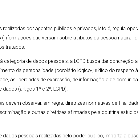
ealizadas por agentes públicos e privados, isto é, regula ope
ormações que versam sobre atributos da pessoa natural identifi
os tratados.
re à categoria de dados pessoais, a LGPD busca dar concreção a
mento da personalidade (corolário lógico-jurídico do respeito à 
dade, às liberdades de expressão, de informação e de comunicaç
dados (artigos 1º e 2º, LGPD).
evem observar, em regra, diretrizes normativas de finalidade,
iscriminação e outras diretrizes afirmadas pela doutrina estud
ados pessoais realizadas pelo poder público, importa a observ