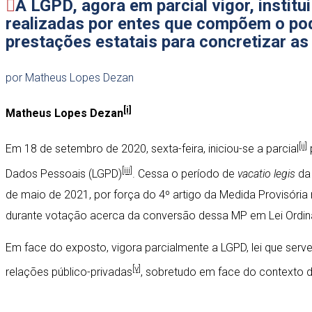
A LGPD, agora em parcial vigor, instit
realizadas por entes que compõem o pod
prestações estatais para concretizar a
por Matheus Lopes Dezan
[i]
Matheus Lopes Dezan
[ii]
Em 18 de setembro de 2020, sexta-feira, iniciou-se a parcial
[iii]
Dados Pessoais (LGPD)
. Cessa o período de
vacatio legis
da 
de maio de 2021, por força do 4º artigo da Medida Provisória
durante votação acerca da conversão dessa MP em Lei Ordinári
Em face do exposto, vigora parcialmente a LGPD, lei que serv
[v]
relações público-privadas
, sobretudo em face do contexto 