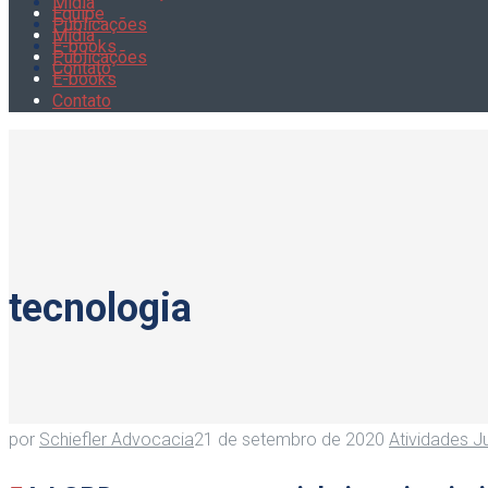
Mídia
Equipe
Publicações
Mídia
E-books
Publicações
Contato
E-books
Contato
tecnologia
por
Schiefler Advocacia
21 de setembro de 2020
Atividades Ju