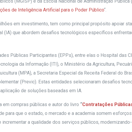
blicos (MGISP) e da Escola Nacional de Administração Pública 
ções de Inteligência Artificial para o Poder Público
“.
milhões em investimento, tem como principal propósito apoiar sta
icial (IA) que abordem desafios tecnológicos específicos enfrent
ades Públicas Participantes (EPPs), entre elas o Hospital das Cl
nologia da Informação (ITI), o Ministério da Agricultura, Pecuár
cultura (MPA), a Secretaria Especial da Receita Federal do Bras
lementar (Previc). Estas entidades selecionaram desafios tecn
 aplicação de soluções baseadas em IA.
a em compras públicas e autor do livro
“
Contratações Pública
dade para que o estado, o mercado e a academia somem esforços
 incrementar a qualidade dos serviços públicos, modernizando