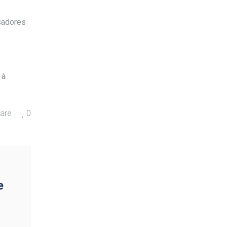
sadores
 à
are
0
e