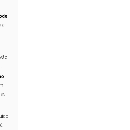
pode
rar
 vão
.
ao
um
das
uído
 à