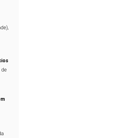
de),
cios
o de
em
da