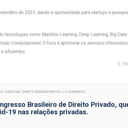
setembro de 2023, dando a oportunidade para
startups
e pesqui
ndo tecnologias como Machine Learning, Deep Learning, Big Data
isão Computacional. O foco é aprimorar os serviços oferecidos
e eficientes.
Sh
ES JURÍDICAS
,
DIREITO ADMINISTRATIVO
0 COMMENTS
ongresso Brasileiro de Direito Privado, qu
id-19 nas relações privadas.