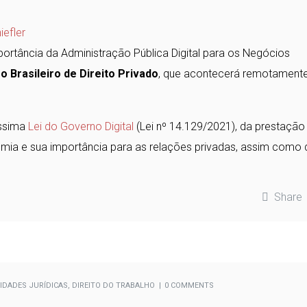
iefler
portância da Administração Pública Digital para os Negócios
o Brasileiro de Direito Privado
, que acontecerá remotament
íssima
Lei do Governo Digital
(Lei nº 14.129/2021), da prestação
emia e sua importância para as relações privadas, assim como 
Share
VIDADES JURÍDICAS
,
DIREITO DO TRABALHO
0 COMMENTS