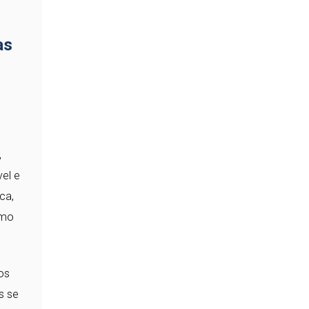
as
,
el e
ca,
omo
os
s se