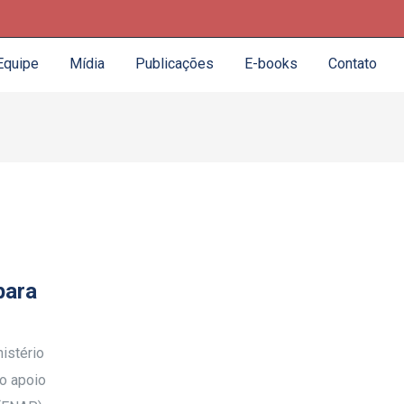
Equipe
Mídia
Publicações
E-books
Contato
para
istério
 o apoio