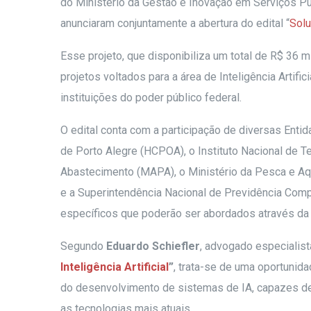
do Ministério da Gestão e Inovação em Serviços Pú
anunciaram conjuntamente a abertura do edital “
Solu
Esse projeto, que disponibiliza um total de R$ 36 
projetos voltados para a área de Inteligência Artif
instituições do poder público federal.
O edital conta com a participação de diversas Entid
de Porto Alegre (HCPOA), o Instituto Nacional de Tec
Abastecimento (MAPA), o Ministério da Pesca e Aqui
e a Superintendência Nacional de Previdência Comp
específicos que poderão ser abordados através da
Segundo
Eduardo Schiefler
, advogado especialist
Inteligência Artificial
”
, trata-se de uma oportuni
do desenvolvimento de sistemas de IA, capazes de
as tecnologias mais atuais.