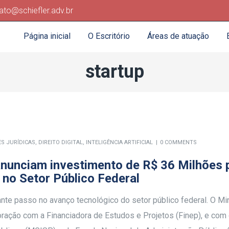
ato@schiefler.adv.br
Página inicial
O Escritório
Áreas de atuação
startup
ES JURÍDICAS
,
DIREITO DIGITAL
,
INTELIGÊNCIA ARTIFICIAL
0 COMMENTS
 anunciam investimento de R$ 36 Milhões 
l no Setor Público Federal
nte passo no avanço tecnológico do setor público federal. O Min
oração com a Financiadora de Estudos e Projetos (Finep), e com