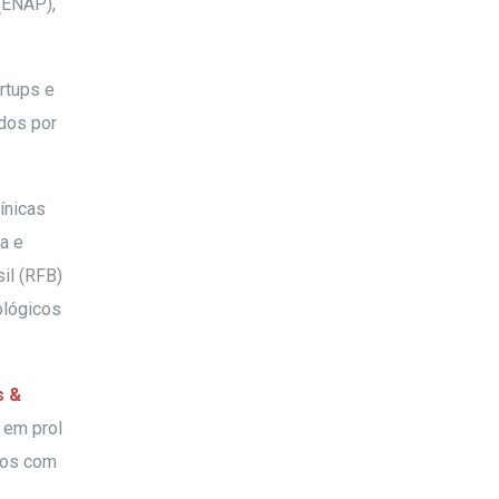
(ENAP),
rtups e
ados por
ínicas
ia e
il (RFB)
ológicos
s &
 em prol
-os com