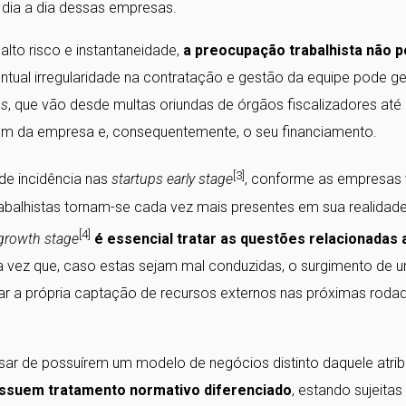
o dia a dia dessas empresas.
to risco e instantaneidade,
a preocupação trabalhista não 
entual irregularidade na contratação e gestão da equipe pode ge
ps
, que vão desde multas oriundas de órgãos fiscalizadores até
em da empresa e, consequentemente, o seu financiamento.
[3]
de incidência nas
startups
early stage
, conforme as empresas
balhistas tornam-se cada vez mais presentes em sua realidade
[4]
growth stage
é essencial tratar as questões relacionadas 
a vez que, caso estas sejam mal conduzidas, o surgimento de 
icar a própria captação de recursos externos nas próximas roda
sar de possuírem um modelo de negócios distinto daquele atrib
ssuem tratamento normativo diferenciado
, estando sujeitas