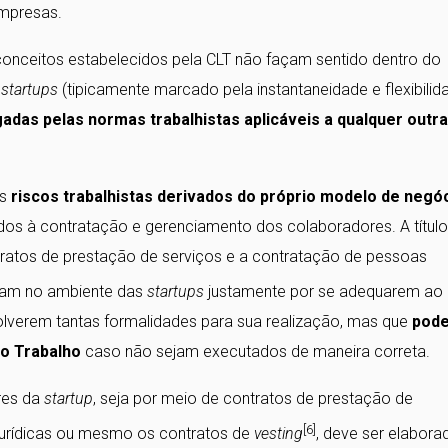
empresas.
conceitos estabelecidos pela CLT não façam sentido dentro do
s
startups
(tipicamente marcado pela instantaneidade e flexibilida
adas pelas normas trabalhistas aplicáveis a qualquer outra
ns
riscos trabalhistas derivados do próprio modelo de negó
ados à contratação e gerenciamento dos colaboradores. A títul
ntratos de prestação de serviços e a contratação de pessoas
zaram no ambiente das
startups
justamente por se adequarem ao
verem tantas formalidades para sua realização, mas que
pod
do Trabalho
caso não sejam executados de maneira correta.
res da
startup
, seja por meio de contratos de prestação de
[6]
jurídicas ou mesmo os contratos de
vesting
, deve ser elabora