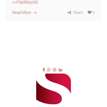
v=P9jxBRjxyG0
.
Read More
Share
0