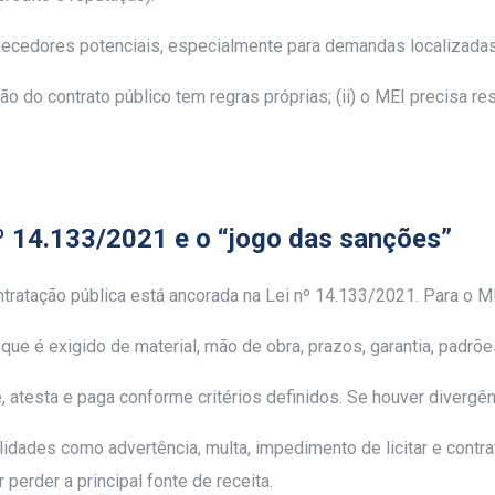
ecedores potenciais, especialmente para demandas localizadas
ão do contrato público tem regras próprias; (ii) o MEI precisa 
nº 14.133/2021 e o “jogo das sanções”
tratação pública está ancorada na Lei nº 14.133/2021. Para o 
 que é exigido de material, mão de obra, prazos, garantia, padr
 atesta e paga conforme critérios definidos. Se houver divergên
idades como advertência, multa, impedimento de licitar e contra
erder a principal fonte de receita.