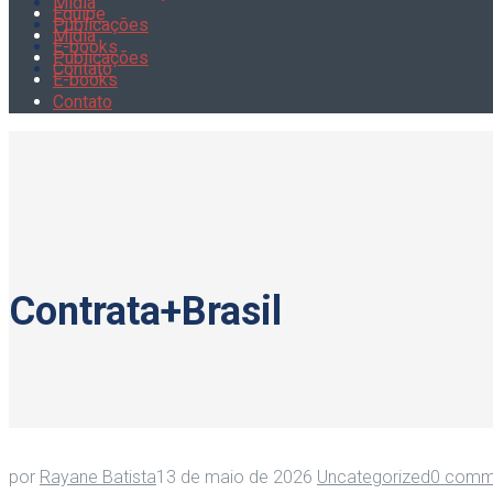
Mídia
Equipe
Publicações
Mídia
E-books
Publicações
Contato
E-books
Contato
Contrata+Brasil
por
Rayane Batista
13 de maio de 2026
Uncategorized
0 comm