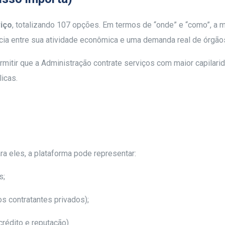
viço
, totalizando 107 opções. Em termos de “onde” e “como”, a 
cia entre sua atividade econômica e uma demanda real de órgão
rmitir que a Administração contrate serviços com maior capilarida
icas.
a eles, a plataforma pode representar:
s;
s contratantes privados);
rédito e reputação).