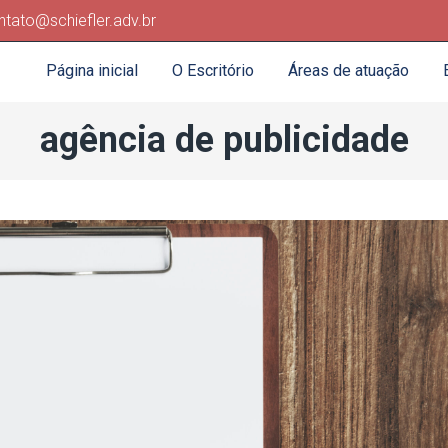
ntato@schiefler.adv.br
Página inicial
O Escritório
Áreas de atuação
agência de publicidade