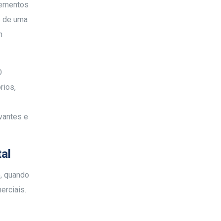
elementos
e de uma
m
O
rios,
vantes e
al
e, quando
erciais.