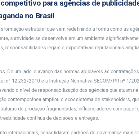
competitivo para agências de publicidad
aganda no Brasil
ansformação estrutural que vem redefinindo a forma como as agê
nte, a atividade se desenvolve em um ambiente significativam
s, responsabilidades legais e expectativas reputacionais ampli
os. De um lado, o avanço das normas aplicáveis às contratações
 Lei nº 12.232/2010 e a Instrução Normativa SECOM/PR nº 1/20
levando o nível de responsabilização das agências que atuam n
cação contemporânea ampliou o ecossistema de stakeholders, q
struturas de produção fragmentadas, influenciadores com papel c
treabilidade contínua de decisões e entregas.
nto internacionais, consolidaram padrões de governança mais ri