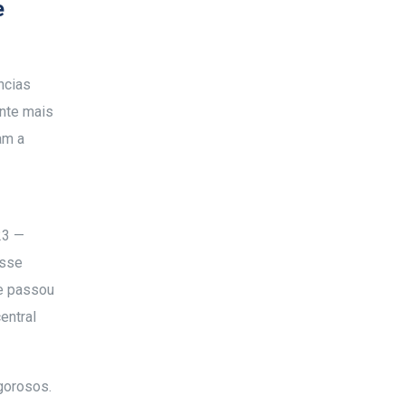
e
ncias
ente mais
am a
23 —
esse
ue passou
entral
gorosos.