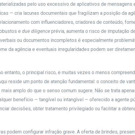
terializadas pelo uso excessivo de aplicativos de mensagens 
icas — cria lacunas documentais que fragilizam a posição da ag
 relacionamento com influenciadores, criadores de conteúdo, for
robustos e
due diligence
prévia, aumenta o risco de imputação d
os verbais ou documentos incompletos é especialmente problemát
me da agência e eventuais irregularidades podem ser diretame
o entanto, o principal risco, e muitas vezes o menos compreend
 Aqui reside um ponto de atenção fundamental: o conceito de va
nte mais amplo do que o senso comum sugere. Não se trata apena
lquer benefício — tangível ou intangível — oferecido a agente p
nciar decisões, obter tratamento privilegiado ou facilitar a obte
as podem configurar infração grave. A oferta de brindes, presen