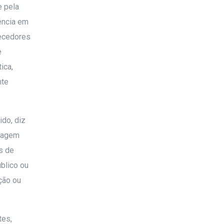
e pela
ência em
necedores
e
ica,
nte
ido, diz
ntagem
s de
úblico ou
nção ou
tes,