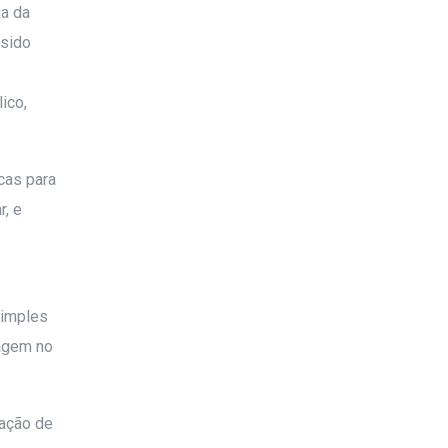
ia da
 sido
ico,
cas para
r, e
simples
magem no
vação de