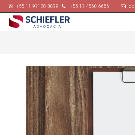
+55 11 91128-8899
+55 11 4560-6686
co