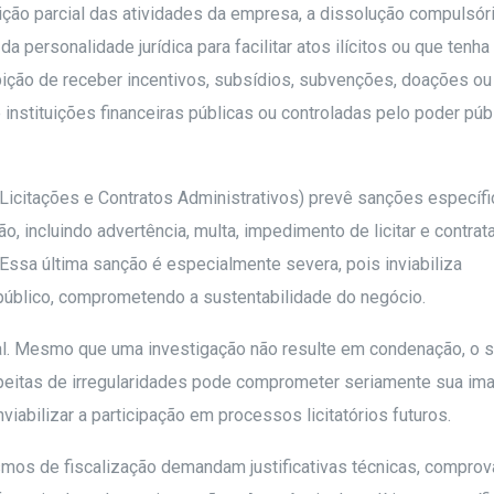
dição parcial das atividades da empresa, a dissolução compulsór
 personalidade jurídica para facilitar atos ilícitos ou que tenha
roibição de receber incentivos, subsídios, subvenções, doações ou
nstituições financeiras públicas ou controladas pelo poder públ
Licitações e Contratos Administrativos) prevê sanções específi
o, incluindo advertência, multa, impedimento de licitar e contrata
. Essa última sanção é especialmente severa, pois inviabiliza
úblico, comprometendo a sustentabilidade do negócio.
nal. Mesmo que uma investigação não resulte em condenação, o 
peitas de irregularidades pode comprometer seriamente sua i
nviabilizar a participação em processos licitatórios futuros.
ismos de fiscalização demandam justificativas técnicas, compro