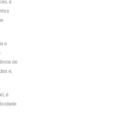
cas, a
entos
ue
da e
e
ência de
das e,
l, é
licidade