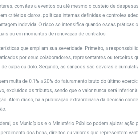
jantares, convites a eventos ou até mesmo o custeio de despesa
m critérios claros, políticas internas definidas e controles ade
ntagem indevida. O risco se intensifica quando essas práticas 
atuais ou em momentos de renovação de contratos.
cterísticas que ampliam sua severidade. Primeiro, a responsabili
raticados por seus colaboradores, representantes ou terceiros 
e culpa ou dolo. Segundo, as sanções são severas e cumulati
luem multa de 0,1% a 20% do faturamento bruto do último exercíc
o, excluídos os tributos, sendo que o valor nunca será inferior à
ão. Além disso, há a publicação extraordinária da decisão conde
ão.
Federal, os Municípios e o Ministério Público podem ajuizar ação 
 perdimento dos bens, direitos ou valores que representem van