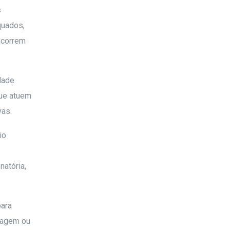
s
quados,
ocorrem
dade
que atuem
vas.
io
natória,
para
tagem ou