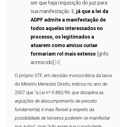
ser que haja requisição do juiz para
sua manifestação. E,
já que a lei da
ADPF admite a manifestação de
todos aqueles interessados no
processo, os legitimados a
atuarem como
amicus curiae
formariam rol mais extenso
[grifo
acrescido].
[4]
O próprio STF, em decisão monocrática da lavra
do Ministro Menezes Direito, indicou no ano de
2007 que “
a Lei nº 9.882/99, que disciplina as
argüições de descumprimento de preceito
fundamental, é mais flexível a respeito da
possibilidade de terceiros poderem se manifestar
nos autos
”, pois “
não exige que o postulante