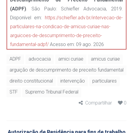
(ADPF)
. São Paulo: Schiefler Advocacia, 2019.
Disponível em:
https://schiefler.adv.br/intervecao-de-
particulares-na-condicao-de-amicus-curiae-nas-
arguicoes-de-descumprimento-de-preceito-
fundamental-adpf/
Acesso em: 09 ago. 2026
ADPF
advocacia
amici curiae
amicus curiae
arguição de descumprimento de preceito fundamental
direito constitucional
intervenção
particulares
STF
Supremo Tribunal Federal
Compartilhar
0
Autorização de Residência para fins de trabalho