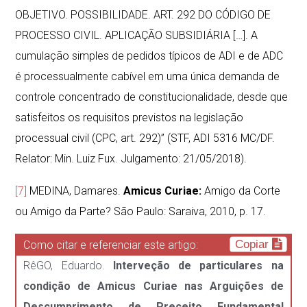
OBJETIVO. POSSIBILIDADE. ART. 292 DO CÓDIGO DE
PROCESSO CIVIL. APLICAÇÃO SUBSIDIÁRIA […]. A
cumulação simples de pedidos típicos de ADI e de ADC
é processualmente cabível em uma única demanda de
controle concentrado de constitucionalidade, desde que
satisfeitos os requisitos previstos na legislação
processual civil (CPC, art. 292)” (STF, ADI 5316 MC/DF.
Relator: Min. Luiz Fux. Julgamento: 21/05/2018).
[7]
MEDINA, Damares.
Amicus Curiae:
Amigo da Corte
ou Amigo da Parte? São Paulo: Saraiva, 2010, p. 17.
Copiar
Como citar e referenciar este artigo:
RêGO, Eduardo.
Interveção de particulares na
condição de Amicus Curiae nas Arguições de
Descumprimento de Preceito Fundamental