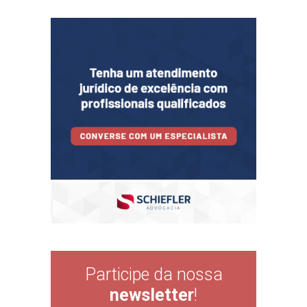
Participe da nossa
newsletter
!