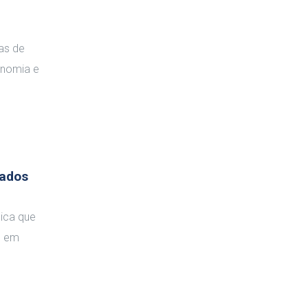
as de
onomia e
vados
lica que
s em