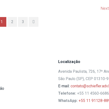
Next 
1
2
3
Localização
Avenida Paulista, 726, 17º And
São Paulo (SP), CEP 01310-
E-mail:
contato@schiefler.adv.
ção
Telefone:
+55 11 4560-6686
WhatsApp:
+55 11 91128-88