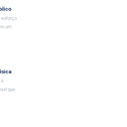
blico
m esforço
 em um
ísica
 é
ível que