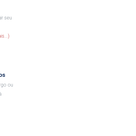
ir seu
s...)
os
rgo ou
à