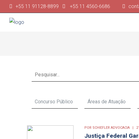
+55 11 91128-8899
+55 11 4560-6686
cont
POR
SCHIEFLER ADVOCACIA
2
Justiça Federal Ga