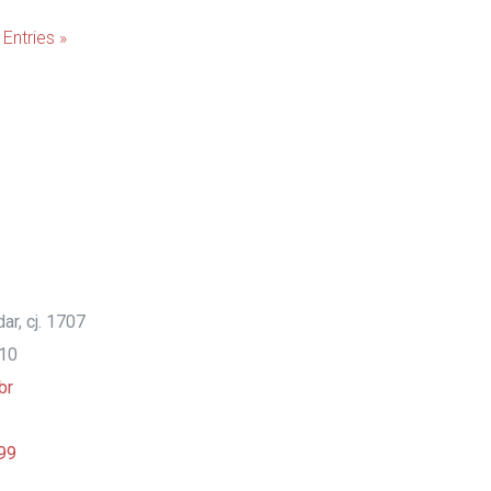
Entries »
ar, cj. 1707
910
br
99