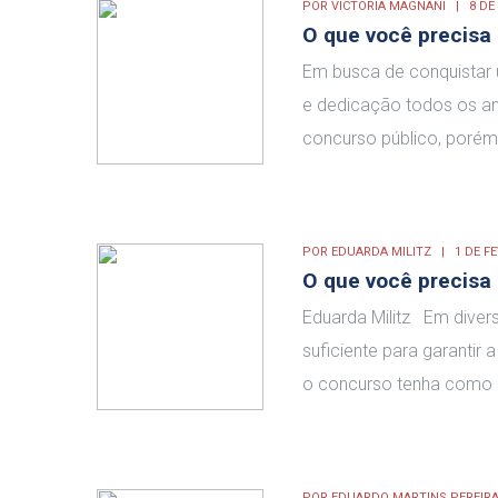
POR
VICTORIA MAGNANI
8 DE
O que você precisa
Em busca de conquistar 
e dedicação todos os an
concurso público, porém
POR
EDUARDA MILITZ
1 DE F
O que você precisa 
Eduarda Militz Em diver
suficiente para garantir
o concurso tenha como e
POR
EDUARDO MARTINS PEREIR