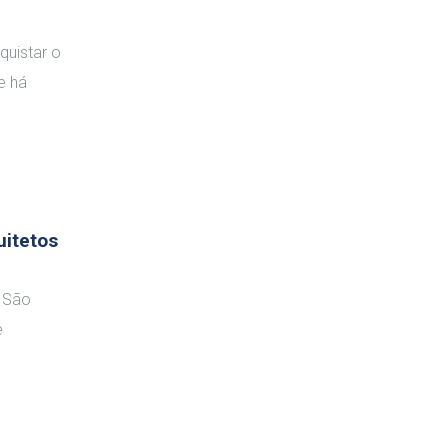
quistar o
e há
uitetos
e São
e