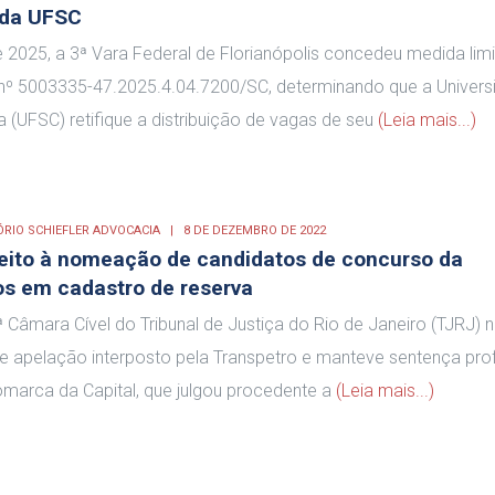
 da UFSC
e 2025, a 3ª Vara Federal de Florianópolis concedeu medida lim
º 5003335-47.2025.4.04.7200/SC, determinando que a Univers
a (UFSC) retifique a distribuição de vagas de seu
(Leia mais...)
ÓRIO SCHIEFLER ADVOCACIA
8 DE DEZEMBRO DE 2022
eito à nomeação de candidatos de concurso da
os em cadastro de reserva
 Câmara Cível do Tribunal de Justiça do Rio de Janeiro (TJRJ) 
e apelação interposto pela Transpetro e manteve sentença prof
omarca da Capital, que julgou procedente a
(Leia mais...)