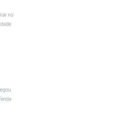
inar no
idade
negou
erida