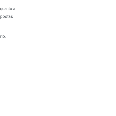
 quanto a
opostas
rio,