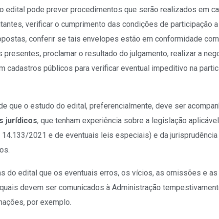
rio edital pode prever procedimentos que serão realizados em c
itantes, verificar o cumprimento das condições de participação a 
opostas, conferir se tais envelopes estão em conformidade com 
es presentes, proclamar o resultado do julgamento, realizar a ne
m cadastros públicos para verificar eventual impeditivo na parti
 de que o estudo do edital, preferencialmente, deve ser acompa
 jurídicos
, que tenham experiência sobre a legislação aplicável
º 14.133/2021 e de eventuais leis especiais) e da jurisprudência
os.
 do edital que os eventuais erros, os vícios, as omissões e as
os quais devem ser comunicados à Administração tempestivament
nações, por exemplo.