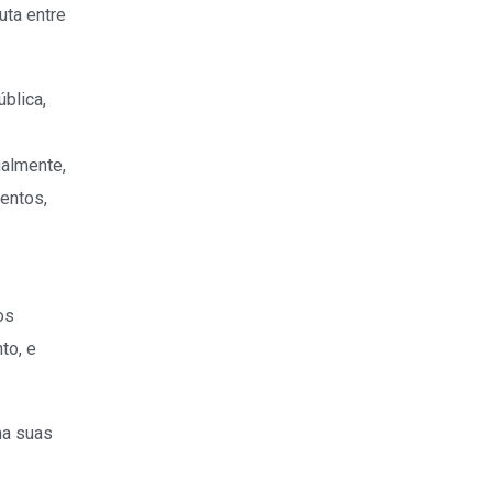
uta entre
blica,
ualmente,
mentos,
os
to, e
ha suas