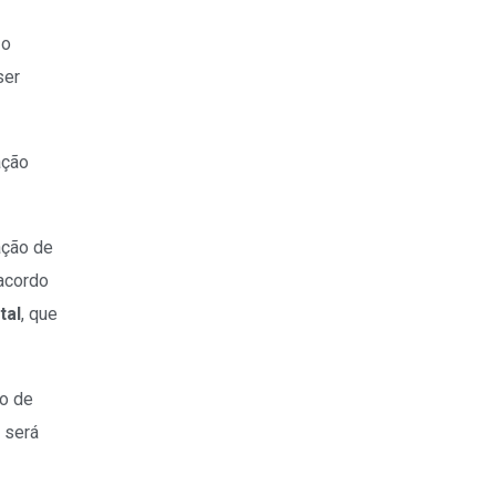
 o
ser
ação
ação de
acordo
tal
, que
do de
 será