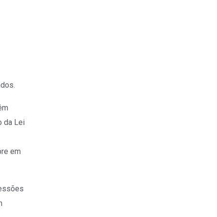
ados.
bém
 da Lei
pre em
sessões
m