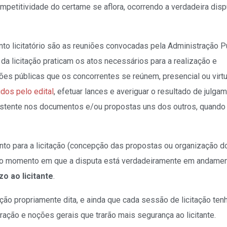
petitividade do certame se aflora, ocorrendo a verdadeira disp
o licitatório são as reuniões convocadas pela Administração Pú
da licitação praticam os atos necessários para a realização e
es públicas que os concorrentes se reúnem, presencial ou virt
dos pelo edital
, efetuar lances e averiguar o resultado de julga
xistente nos documentos e/ou propostas uns dos outros, quando
o para a licitação (concepção das propostas ou organização d
 o momento em que a disputa está verdadeiramente em andamen
o ao licitante
.
ção propriamente dita, e ainda que cada sessão de licitação ten
ração e noções gerais que trarão mais segurança ao licitante.