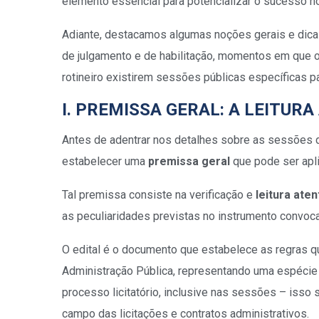
elemento essencial para potencializar o sucesso n
Adiante, destacamos algumas noções gerais e dica
de julgamento e de habilitação, momentos em que 
rotineiro existirem sessões públicas específicas pa
I. PREMISSA GERAL: A LEITURA
Antes de adentrar nos detalhes sobre as sessões d
estabelecer uma
premissa geral
que pode ser apl
Tal premissa consiste na verificação e
leitura ate
as peculiaridades previstas no instrumento convoca
O edital é o documento que estabelece as regras qu
Administração Pública, representando uma espécie d
processo licitatório, inclusive nas sessões – isso 
campo das licitações e contratos administrativos.