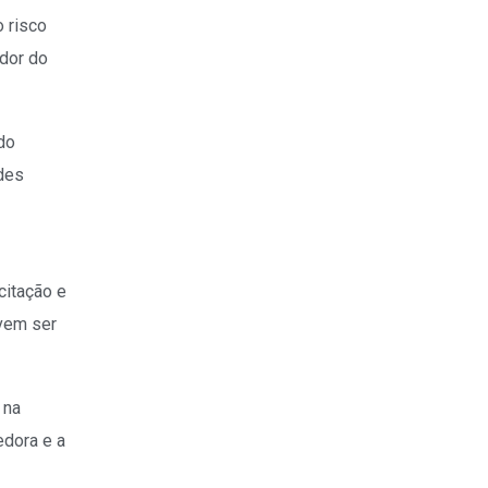
 risco
dor do
do
ades
citação e
vem ser
 na
edora e a