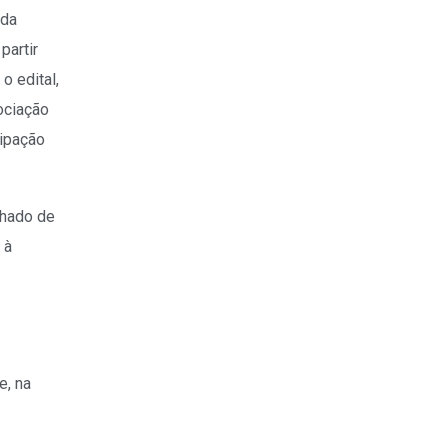
ada
partir
o edital,
gociação
cipação
nhado de
 à
e, na