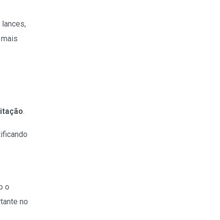
 lances,
 mais
citação
.
tificando
o o
rtante no