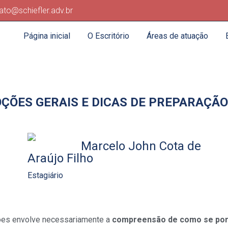
ato@schiefler.adv.br
Página inicial
O Escritório
Áreas de atuação
OÇÕES GERAIS E DICAS DE PREPARAÇÃO
Marcelo John Cota de
Araújo Filho
Estagiário
ações envolve necessariamente a
compreensão de como se por