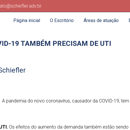
ato@schiefler.adv.br
Página inicial
O Escritório
Áreas de atuação
ID-19 TAMBÉM PRECISAM DE UTI
Schiefler
A pandemia do novo coronavírus, causador da COVID-19, tem
UTI.
Os efeitos do aumento da demanda também estão sendo 