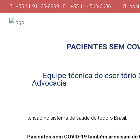
+55 11 91128-8899
+55 11 4560-6686
cont
PACIENTES SEM COV
Equipe técnica do escritório 
Advocacia
tensão no sistema de saúde de todo o Brasil.
⠀⠀⠀⠀⠀⠀⠀⠀⠀
Pacientes sem COVID-19 também precisam de 