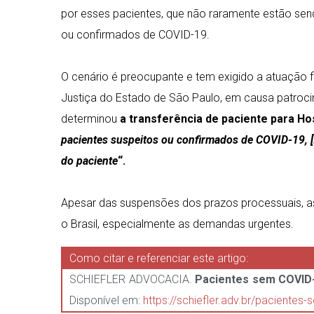
por esses pacientes, que não raramente estão sen
ou confirmados de COVID-19.
⠀⠀⠀⠀⠀⠀⠀⠀⠀
O cenário é preocupante e tem exigido a atuação fi
Justiça do Estado de São Paulo, em causa patrocin
determinou
a transferência de paciente para Hos
pacientes suspeitos ou confirmados de COVID-19, 
do paciente
“.
⠀⠀⠀⠀⠀⠀⠀⠀⠀
Apesar das suspensões dos prazos processuais, as
o Brasil, especialmente as demandas urgentes.
Como citar e referenciar este artigo:
SCHIEFLER ADVOCACIA.
Pacientes sem COVID
Disponível em:
https://schiefler.adv.br/paciente