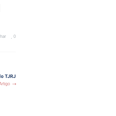
lhar
0
elo TJRJ
Artigo