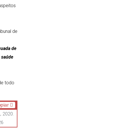
uspeitos
ibunal de
quada de
e saúde
de todo
piar
, 2020.
26