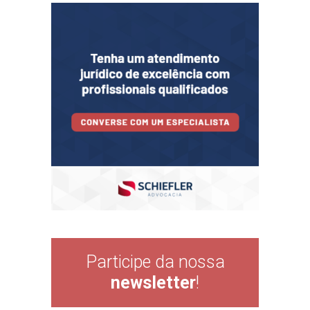
Participe da nossa
newsletter
!