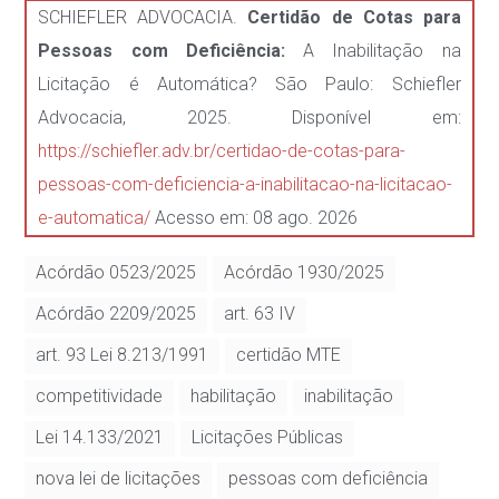
SCHIEFLER ADVOCACIA.
Certidão de Cotas para
Pessoas com Deficiência:
A Inabilitação na
Licitação é Automática? São Paulo: Schiefler
Advocacia, 2025. Disponível em:
https://schiefler.adv.br/certidao-de-cotas-para-
pessoas-com-deficiencia-a-inabilitacao-na-licitacao-
e-automatica/
Acesso em: 08 ago. 2026
Acórdão 0523/2025
Acórdão 1930/2025
Acórdão 2209/2025
art. 63 IV
art. 93 Lei 8.213/1991
certidão MTE
competitividade
habilitação
inabilitação
Lei 14.133/2021
Licitações Públicas
nova lei de licitações
pessoas com deficiência