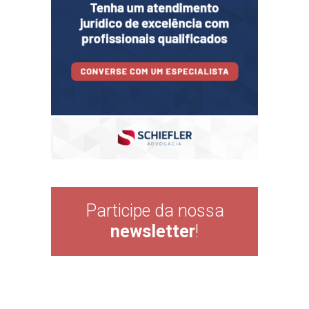
Participe da nossa
newsletter
!