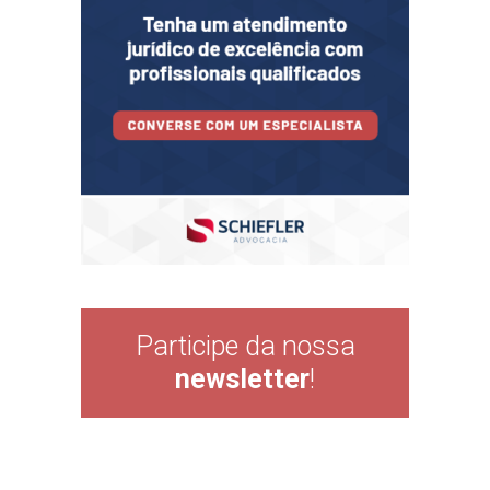
Participe da nossa
newsletter
!