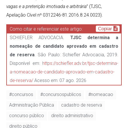
vagas e a preterição imotivada e arbitrária
” (TJSC,
Apelação Cível nº 0312246-81.2016.8.24.0023).
Copiar
Como citar e referenciar este artigo:
SCHIEFLER ADVOCACIA.
TJSC determina a
nomeação de candidato aprovado em cadastro
de reserva
. São Paulo: Schiefler Advocacia, 2019.
Disponível em:
https://schiefler.adv.br/tjsc-determina-
a-nomeacao-de-candidato-aprovado-em-cadastro-
de-reserva/
Acesso em: 07 ago. 2026
#concursos
#concursospublicos
#nomeacao
Administração Pública
cadastro de reserva
concurso público
direito administrativo
direito público