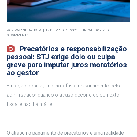
POR
RAYANE BATISTA
12 DE MAIO DE 2026
UNCATEGORIZED
0 COMMENTS
Precatórios e responsabilização
pessoal: STJ exige dolo ou culpa
grave para imputar juros moratórios
ao gestor
Em ação popular, Tribunal afasta ressarcimento pelo
administrador quando o atraso decorre de contexto
fiscal e não há má-fé.
O atraso no pagamento de precatórios é uma realidade