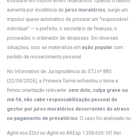
estrutural em muitos entes federativos. Quando o débito
aumenta por incidência de
juros moratórios
, surge um
impulso quase automático de procurar um “responsável
individual” — o prefeito, o secretário de finanças, o
procurador, o ordenador de despesas. Em diversas
situações, isso se materializa em
ação popular
com
pedido de ressarcimento pessoal.
No Informativo de Jurisprudência do STJ nº 885
(22/04/2026), a Primeira Turma enfrentou o tema e
firmou orientação relevante:
sem dolo, culpa grave ou
má-fé, não cabe responsabilização pessoal do
gestor por juros moratórios decorrentes do atraso
no pagamento de precatórios
. O caso foi analisado no:
AgInt nos EDcl no AgInt no AREsp 1.206.636-SP, Rel.