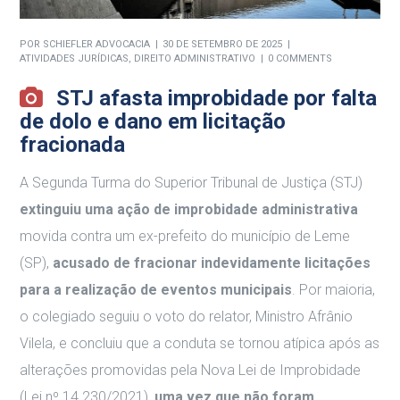
POR
SCHIEFLER ADVOCACIA
30 DE SETEMBRO DE 2025
ATIVIDADES JURÍDICAS
,
DIREITO ADMINISTRATIVO
0 COMMENTS
STJ afasta improbidade por falta
de dolo e dano em licitação
fracionada
A Segunda Turma do Superior Tribunal de Justiça (STJ)
extinguiu uma ação de improbidade administrativa
movida contra um ex-prefeito do município de Leme
(SP),
acusado de fracionar indevidamente licitações
para a realização de eventos municipais
. Por maioria,
o colegiado seguiu o voto do relator, Ministro Afrânio
Vilela, e concluiu que a conduta se tornou atípica após as
alterações promovidas pela Nova Lei de Improbidade
(Lei nº 14.230/2021),
uma vez que não foram