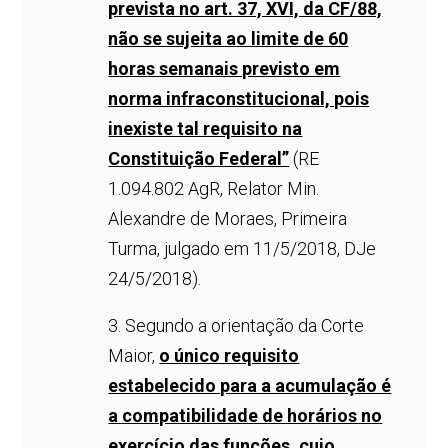
prevista no art. 37, XVI, da CF/88,
não se sujeita ao limite de 60
horas semanais previsto em
norma infraconstitucional, pois
inexiste tal requisito na
Constituição Federal”
(RE
1.094.802 AgR, Relator Min.
Alexandre de Moraes, Primeira
Turma, julgado em 11/5/2018, DJe
24/5/2018).
3. Segundo a orientação da Corte
Maior,
o único requisito
estabelecido para a acumulação é
a compatibilidade de horários no
exercício das funções, cujo