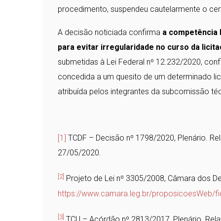
procedimento, suspendeu cautelarmente o ce
A decisão noticiada confirma
a competência l
para evitar irregularidade no curso da licit
submetidas à Lei Federal nº 12.232/2020, conf
concedida a um quesito de um determinado lici
atribuída pelos integrantes da subcomissão té
[1]
TCDF – Decisão nº 1798/2020, Plenário. Rel
27/05/2020.
[2]
Projeto de Lei nº 3305/2008, Câmara dos De
https://www.camara.leg.br/proposicoesWeb/
[3]
TCU – Acórdão nº 2813/2017, Plenário. Rel