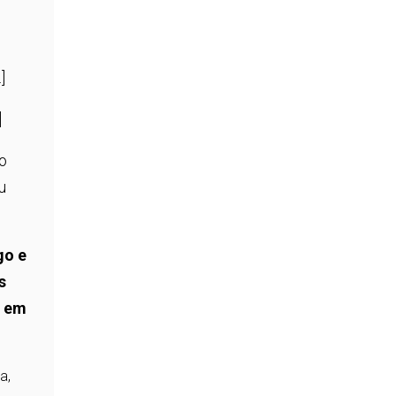
]
]
 o
u
go e
s
m em
a,