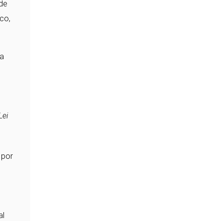
 de
co,
ua
Lei
 por
al