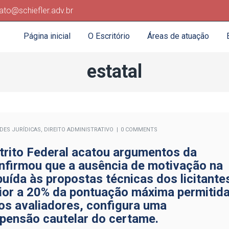
ato@schiefler.adv.br
Página inicial
O Escritório
Áreas de atuação
estatal
ADES JURÍDICAS
,
DIREITO ADMINISTRATIVO
0 COMMENTS
strito Federal acatou argumentos da
nfirmou que a ausência de motivação na
uída às propostas técnicas dos licitante
rior a 20% da pontuação máxima permitid
os avaliadores, configura uma
uspensão cautelar do certame.