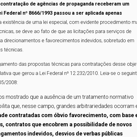
a a contratação de agências de propaganda receberam um
ei Federal nº 8666/1993 passou a ser aplicada apenas
 existência de uma lei especial, com evidente procedimento m
nicas, se deve ao fato de que as licitações para serviços de
s a direcionamentos e favorecimentos indevidos, sobretudo em
s técnicas.
amento das propostas técnicas para contratações desse obje
slativa que gerou a Lei Federal nº 12.232/2010. Leia-se o seguin
05/2008:
os mostrado que a ausência de um tratamento normativo
bilita que, nesse campo, grandes arbitrariedades ocorram
ade contratadas com óbvio favorecimento, com base
os, contratos que encobrem a possibilidade de novos
agamentos indevidos, desvios de verbas públicas