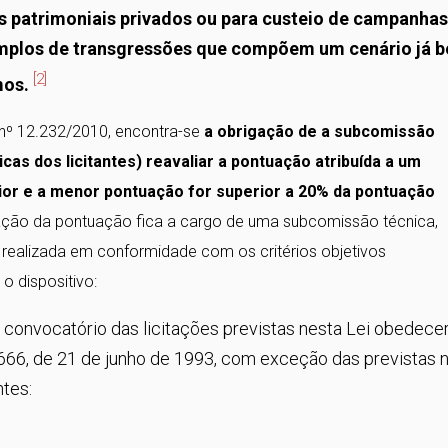
ns patrimoniais privados ou para custeio de campanhas
xemplos de transgressões que compõem um cenário já 
[2]
mos.
l nº 12.232/2010, encontra-se
a obrigação de a subcomissão
cas dos licitantes) reavaliar a pontuação atribuída a um
ior e a menor pontuação for superior a 20% da pontuação
iação da pontuação fica a cargo de uma subcomissão técnica,
er realizada em conformidade com os critérios objetivos
 o dispositivo:
o convocatório das licitações previstas nesta Lei obedece
8.666, de 21 de junho de 1993, com exceção das previstas 
ntes: