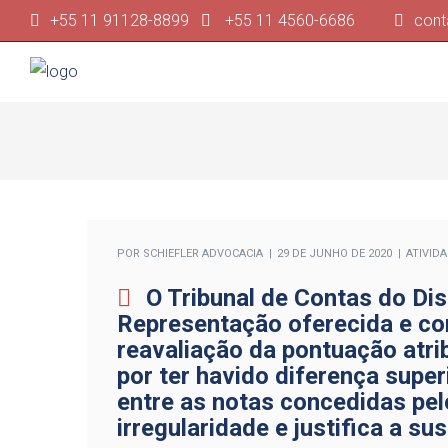
+55 11 91128-8899
+55 11 4560-6686
cont
POR
SCHIEFLER ADVOCACIA
29 DE JUNHO DE 2020
ATIVID
O Tribunal de Contas do Di
Representação oferecida e co
reavaliação da pontuação atrib
por ter havido diferença supe
entre as notas concedidas pel
irregularidade e justifica a s