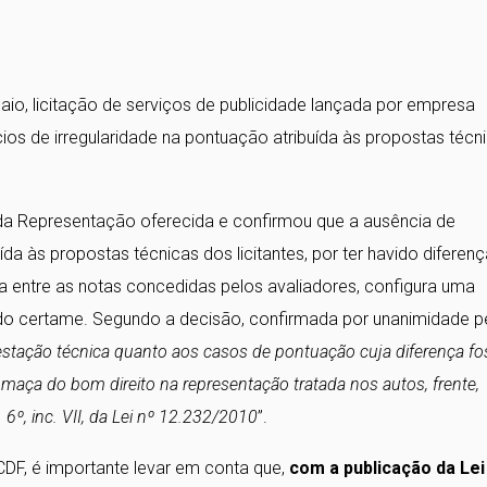
io, licitação de serviços de publicidade lançada por empresa
dícios de irregularidade na pontuação atribuída às propostas técn
a Representação oferecida e confirmou que a ausência de
a às propostas técnicas dos licitantes, por ter havido diferenç
 entre as notas concedidas pelos avaliadores, configura uma
ar do certame. Segundo a decisão, confirmada por unanimidade p
stação técnica quanto aos casos de pontuação cuja diferença fo
umaça do bom direito na representação tratada nos autos, frente,
 6º, inc. VII, da Lei nº 12.232/2010
”.
CDF, é importante levar em conta que,
com a publicação da Lei