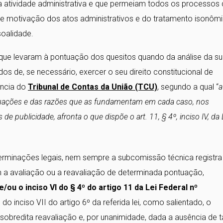
a atividade administrativa e que permeiam todos os processos
de motivação dos atos administrativos e do tratamento isonômi
soalidade.
 que levaram à pontuação dos quesitos quando da análise da s
os de, se necessário, exercer o seu direito constitucional de
ência do
Tribunal de Contas da União (TCU)
, segundo a qual “
a
ontuações e das razões que as fundamentam em cada caso, nos
 de publicidade, afronta o que dispõe o art. 11, § 4º, inciso IV, da 
erminações legais, nem sempre a subcomissão técnica registra
am a avaliação ou a reavaliação de determinada pontuação,
 e/ou o inciso VI do § 4º do artigo 11 da Lei Federal nº
do inciso VII do artigo 6º da referida lei, como salientado, o
 sobredita reavaliação e, por unanimidade, dada a ausência de t