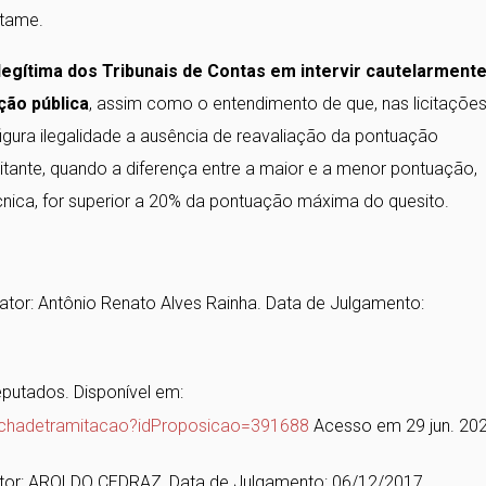
rtame.
egítima dos Tribunais de Contas em intervir cautelarment
ação pública
, assim como o entendimento de que, nas licitaçõe
igura ilegalidade a ausência de reavaliação da pontuação
tante, quando a diferença entre a maior e a menor pontuação,
cnica, for superior a 20% da pontuação máxima do quesito.
ator: Antônio Renato Alves Rainha. Data de Julgamento:
putados. Disponível em:
fichadetramitacao?idProposicao=391688
Acesso em 29 jun. 202
ator: AROLDO CEDRAZ, Data de Julgamento: 06/12/2017.