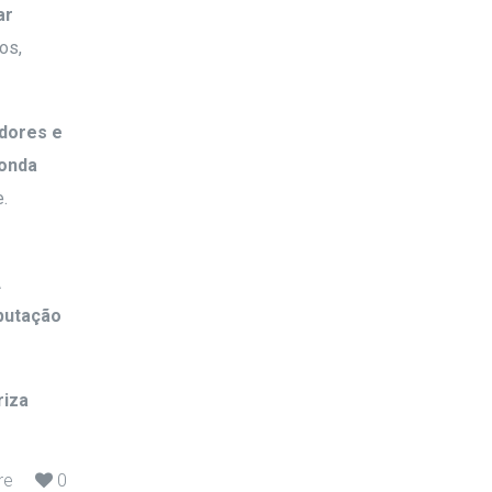
ar
os,
dores e
onda
.
A
eputação
riza
re
0