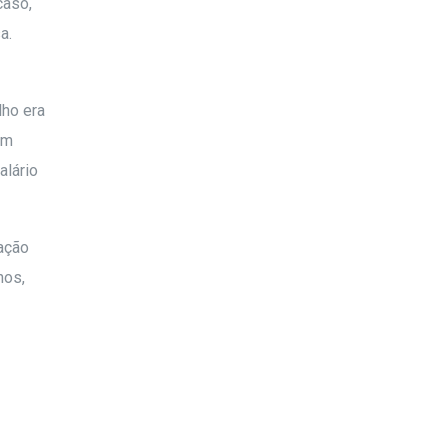
caso,
a.
lho era
om
alário
gação
nos,