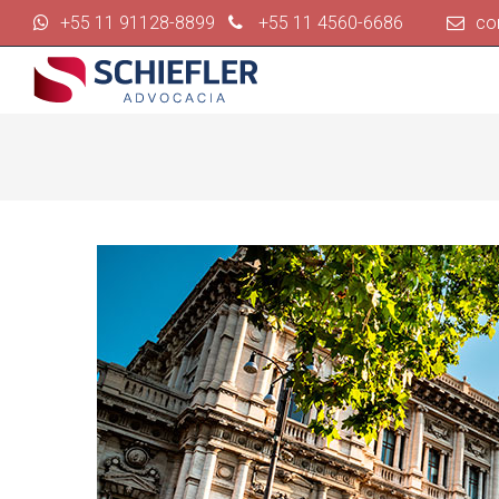
+55 11 91128-8899
+55 11 4560-6686
co