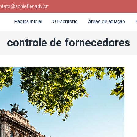
ntato@schiefler.adv.br
Página inicial
O Escritório
Áreas de atuação
controle de fornecedores