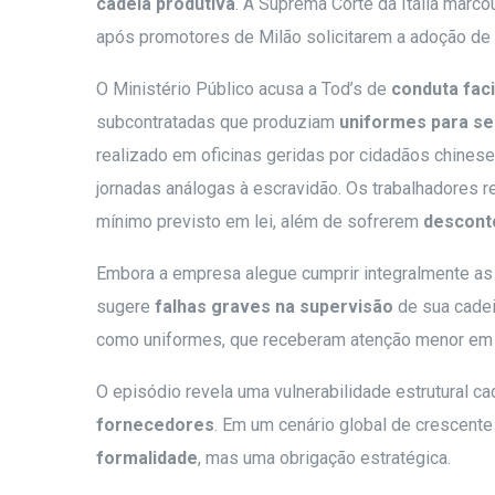
cadeia produtiva
. A Suprema Corte da Itália marco
após promotores de Milão solicitarem a adoção de
O Ministério Público acusa a Tod’s de
conduta faci
subcontratadas que produziam
uniformes para seu
realizado em oficinas geridas por cidadãos chines
jornadas análogas à escravidão. Os trabalhadores 
mínimo previsto em lei, além de sofrerem
desconto
Embora a empresa alegue cumprir integralmente as 
sugere
falhas graves na supervisão
de sua cadei
como uniformes, que receberam atenção menor em
O episódio revela uma vulnerabilidade estrutural c
fornecedores
. Em um cenário global de crescente e
formalidade
, mas uma obrigação estratégica.