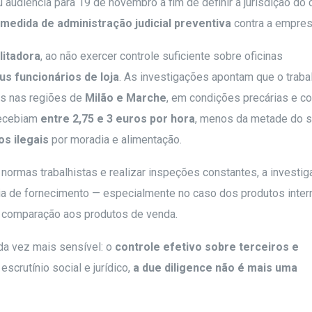
u audiência para 19 de novembro a fim de definir a jurisdição do 
medida de administração judicial preventiva
contra a empres
litadora
, ao não exercer controle suficiente sobre oficinas
s funcionários de loja
. As investigações apontam que o traba
es nas regiões de
Milão e Marche
, em condições precárias e c
recebiam
entre 2,75 e 3 euros por hora
, menos da metade do s
s ilegais
por moradia e alimentação.
normas trabalhistas e realizar inspeções constantes, a investi
a de fornecimento — especialmente no caso dos produtos inter
 comparação aos produtos de venda.
ada vez mais sensível: o
controle efetivo sobre terceiros e
scrutínio social e jurídico,
a due diligence não é mais uma