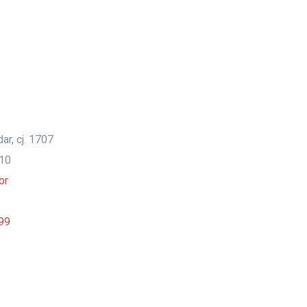
ar, cj. 1707
910
br
99