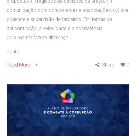
propostas; (ii) registros de decisões de preço; (iii)
comunicação com concorrentes e associações; (iv) due
diligence e supervisão de terceiros. Em temas de
anticorrupção, a velocidade e a consistência
documental fazem diferença.
Fonte
Read More
Share
0